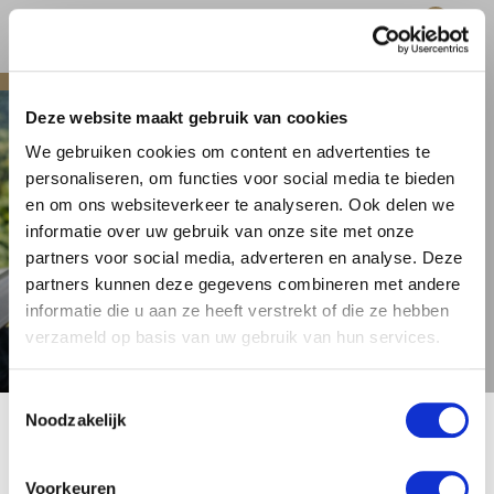
0
hoofdinhoud
Skip slider
Deze website maakt gebruik van cookies
We gebruiken cookies om content en advertenties te
personaliseren, om functies voor social media te bieden
BBQ BIERPAKKET ·
en om ons websiteverkeer te analyseren. Ook delen we
€64,99
informatie over uw gebruik van onze site met onze
partners voor social media, adverteren en analyse. Deze
Zet de barbecue maar aan. Een
partners kunnen deze gegevens combineren met andere
smaakvolle mix van bieren die perfect
informatie die u aan ze heeft verstrekt of die ze hebben
past bij alles wat van de grill komt: van
verzameld op basis van uw gebruik van hun services.
frisse pilsners en witbieren tot hoppige
IPA’s, kruidige saisons, dubbels en
Toestemmingsselectie
tripels.
🍺 LEEFDTIJDSCHECK 🍺
Noodzakelijk
Liever samen drinken aan de BBQ? Kies
het BBQ Samen-pakket: zes bieren voor
Je moet 18 jaar of ouder zijn om deze site te bezoeken.
vier personen.
Voorkeuren