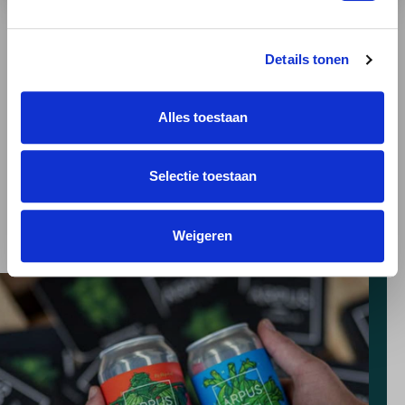
Teku
Het smaakprofiel van dit bier
Details tonen
Chocolade Geroosterde mout ,
Kokosnoot , Nootachtig , Vanille
Alles toestaan
Dit bier smaakt heerlijk bij
, BBQ , Pittige en belegen kazen ,
Selectie toestaan
Vleesgerechten , Zoete desserts
Weigeren