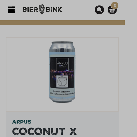
0
hoofdinhoud
Afbeeldingengalerij overslaan
ARPUS
COCONUT X