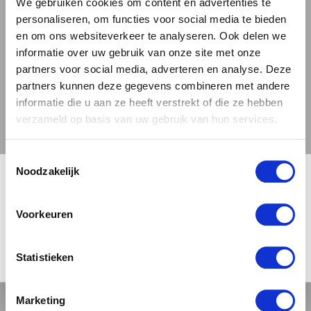
We gebruiken cookies om content en advertenties te
op zoek bent naar iets nieuws om te proberen,
personaliseren, om functies voor social media te bieden
de Ārpus X Commonwealth – Coconut ×
en om ons websiteverkeer te analyseren. Ook delen we
informatie over uw gebruik van onze site met onze
Hazelnut × Vanilla × Chocolate Imperial Stout
partners voor social media, adverteren en analyse. Deze
is zeker een bier dat je niet wilt missen. En het
partners kunnen deze gegevens combineren met andere
goede nieuws is, je kunt dit bijzondere bier
informatie die u aan ze heeft verstrekt of die ze hebben
bestellen bij 'Bierbink'.
Meer over de bierstijl
verzameld op basis van uw gebruik van hun services.
Stout.
Toestemmingsselectie
🍺 LEEFDTIJDSCHECK 🍺
Noodzakelijk
Arpus Coconut X Hazelnut X Vanilla X Chocolate
Download
Je moet 18 jaar of ouder zijn om deze site te bezoeken.
Voorkeuren
Download het
proefformulier
4.23 / 5
JA, IK BEN 18 JAAR OF OUDER
NEE
Statistieken
Dit bier heeft op Untappd een
4.23
gemiddeld uit
2.322
beoordelingen
Marketing
Dit bier drink je het beste uit een