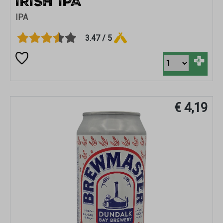
IRISH IPA
IPA
3.47 / 5
+
€ 4,19