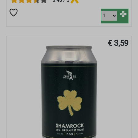
3.45 / 5
+
€ 3,59