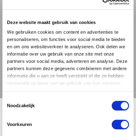
GUINNESS
GUINNESS DRAUGHT
STOUT
Deze website maakt gebruik van cookies
We gebruiken cookies om content en advertenties te
3.77 / 5
personaliseren, om functies voor social media te bieden
+
en om ons websiteverkeer te analyseren. Ook delen we
informatie over uw gebruik van onze site met onze
partners voor social media, adverteren en analyse. Deze
partners kunnen deze gegevens combineren met andere
€ 2,29
informatie die u aan ze heeft verstrekt of die ze hebben
verzameld op basis van uw gebruik van hun services.
Toestemmingsselectie
🍺 LEEFDTIJDSCHECK 🍺
Noodzakelijk
Je moet 18 jaar of ouder zijn om deze site te bezoeken.
Voorkeuren