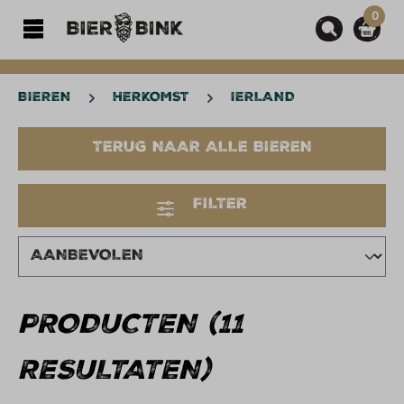
0
hoofdinhoud
BIEREN
HERKOMST
IERLAND
TERUG NAAR ALLE BIEREN
FILTER
PRODUCTEN (11
RESULTATEN)