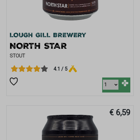
LOUGH GILL BREWERY
NORTH STAR
STOUT
4.1 / 5
+
€ 6,59