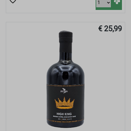
+
€ 25,99