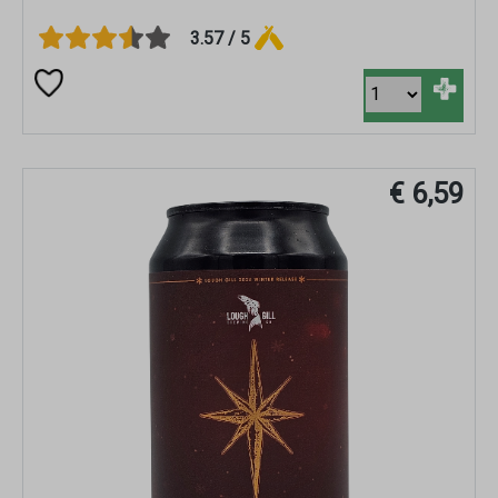
3.57 / 5
+
€ 6,59