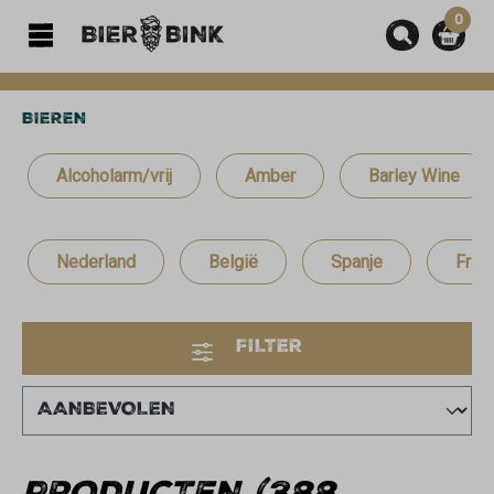
0
hoofdinhoud
BIEREN
Alcoholarm/vrij
Amber
Barley Wine
Nederland
België
Spanje
Frank
FILTER