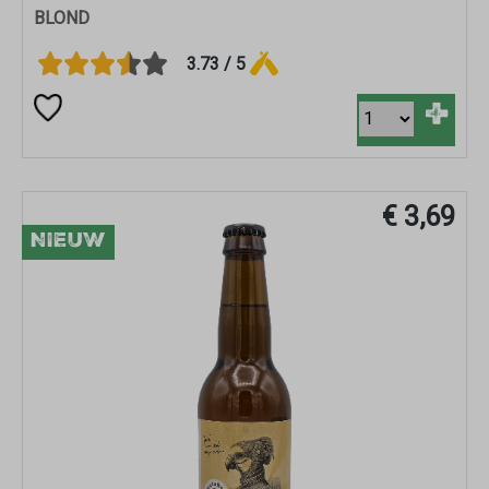
BLOND
3.73 / 5
+
€ 3,69
NIEUW