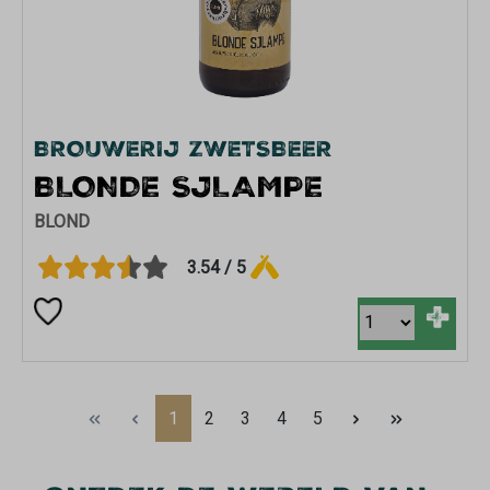
BROUWERIJ ZWETSBEER
BLONDE SJLAMPE
BLOND
3.54 / 5
+
Pagina
Pagina
Pagina
Pagina
Pagina
1
2
3
4
5