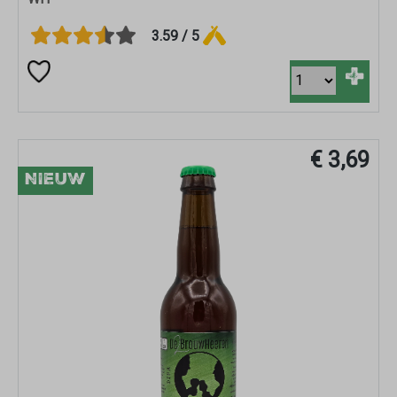
3.59 / 5
+
€ 3,69
NIEUW