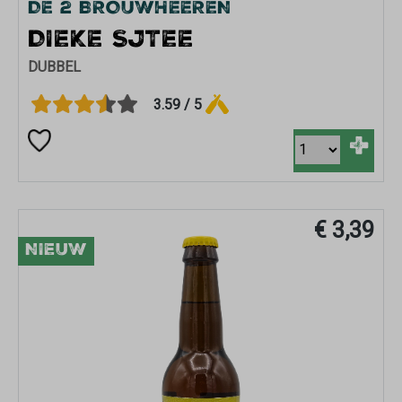
DE 2 BROUWHEEREN
DIEKE SJTEE
DUBBEL
3.59 / 5
+
€ 3,39
NIEUW