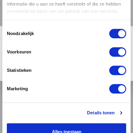
DE 2 BROUWHEEREN
informatie die u aan ze heeft verstrekt of die ze hebben
verzameld op basis van uw gebruik van hun services.
TUSSJE BERG EN BUSJ
ISLAY OAKED STOUT
Toestemmingsselectie
🍺 LEEFDTIJDSCHECK 🍺
STOUT
Noodzakelijk
3.94 / 5
Je moet 18 jaar of ouder zijn om deze site te bezoeken.
Voorkeuren
+
JA, IK BEN 18 JAAR OF OUDER
NEE
Statistieken
€ 15,99
Marketing
NIEUW
Details tonen
Alles toestaan