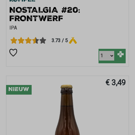
KOMPEL
NOSTALGIA #20:
FRONTWERF
IPA
3.73 / 5
+
€ 3,49
NIEUW