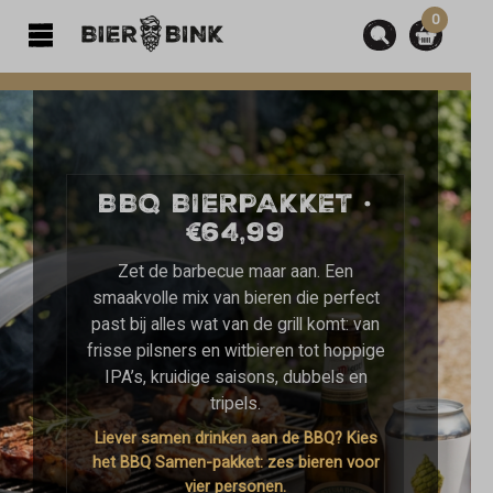
0
hoofdinhoud
Skip slider
BBQ BIERPAKKET ·
€64,99
Zet de barbecue maar aan. Een
smaakvolle mix van bieren die perfect
past bij alles wat van de grill komt: van
frisse pilsners en witbieren tot hoppige
IPA’s, kruidige saisons, dubbels en
tripels.
Liever samen drinken aan de BBQ? Kies
het BBQ Samen-pakket: zes bieren voor
vier personen.