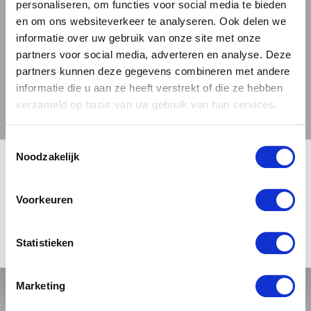
personaliseren, om functies voor social media te bieden
speciaalbieren. In onze webshop vind je een
en om ons websiteverkeer te analyseren. Ook delen we
zorgvuldig geselecteerde collectie van
informatie over uw gebruik van onze site met onze
partners voor social media, adverteren en analyse. Deze
speciaalbieren uit vele verschillende landen.
partners kunnen deze gegevens combineren met andere
informatie die u aan ze heeft verstrekt of die ze hebben
UNIEKE COLLECTIE
verzameld op basis van uw gebruik van hun services.
SPECIAALBIEREN
Toestemmingsselectie
Bij Bierbink begrijpen we dat elk biertje zijn eigen
🍺 LEEFDTIJDSCHECK 🍺
Noodzakelijk
unieke karakter en smaak heeft. Daarom hebben
we een breed scala aan bieren verzameld en
Je moet 18 jaar of ouder zijn om deze site te bezoeken.
Voorkeuren
breiden we ons aanbod regelmatig uit met nieuwe
bieren. Je vindt bij ons traditionele trappisten,
JA, IK BEN 18 JAAR OF OUDER
NEE
Statistieken
maar ook experimentele craft beers
uit
Nederland
,
Frankrijk
,
Duitsland
en de rest van
de wereld. Of je nu op zoek bent naar een
Marketing
fruitige
weizen
, een krachtige
IPA
, een