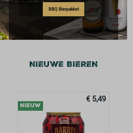
BBQ Bierpakket
NIEUWE BIEREN
3,89
€ 5,49
NIEUW
NIEU