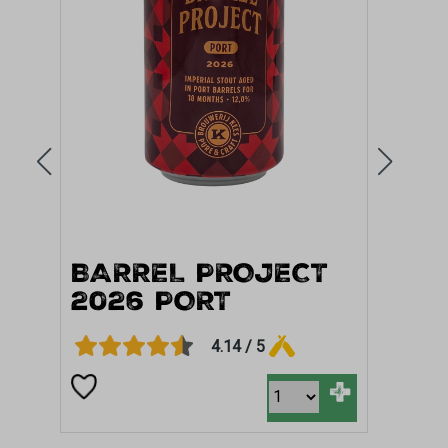
BARREL PROJECT
SU
2026 PORT
+
4.14 / 5
+