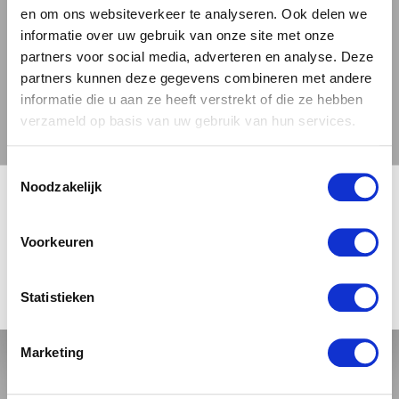
en om ons websiteverkeer te analyseren. Ook delen we
informatie over uw gebruik van onze site met onze
partners voor social media, adverteren en analyse. Deze
partners kunnen deze gegevens combineren met andere
informatie die u aan ze heeft verstrekt of die ze hebben
verzameld op basis van uw gebruik van hun services.
BROUWERIJ LINDEMANS
KRIEK 0,0%
Toestemmingsselectie
🍺 LEEFDTIJDSCHECK 🍺
Noodzakelijk
FRUITBIER
Je moet 18 jaar of ouder zijn om deze site te bezoeken.
3.4 / 5
Voorkeuren
+
JA, IK BEN 18 JAAR OF OUDER
NEE
Statistieken
Marketing
VERFRIS EN VERLEID JE