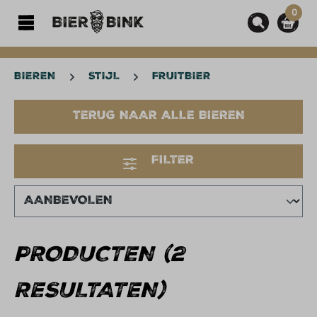
0
hoofdinhoud
BIEREN
STIJL
FRUITBIER
TERUG NAAR ALLE BIEREN
FILTER
PRODUCTEN (2
RESULTATEN)