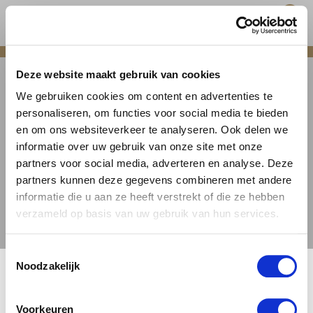
0
hoofdinhoud
BIEREN
STIJL
SCHWARZBIER
Deze website maakt gebruik van cookies
We gebruiken cookies om content en advertenties te
TERUG NAAR ALLE BIEREN
personaliseren, om functies voor social media te bieden
en om ons websiteverkeer te analyseren. Ook delen we
informatie over uw gebruik van onze site met onze
FILTER
partners voor social media, adverteren en analyse. Deze
partners kunnen deze gegevens combineren met andere
Geen producten gevonden.
informatie die u aan ze heeft verstrekt of die ze hebben
verzameld op basis van uw gebruik van hun services.
Toestemmingsselectie
🍺 LEEFDTIJDSCHECK 🍺
Noodzakelijk
Je moet 18 jaar of ouder zijn om deze site te bezoeken.
Voorkeuren