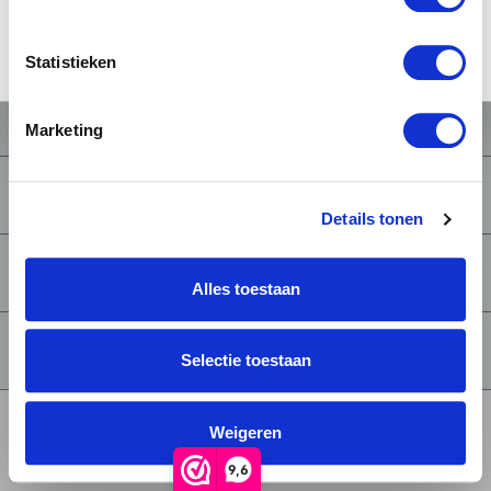
JA, IK BEN 18 JAAR OF OUDER
NEE
Statistieken
CONTACT
Marketing
BIEREN
Details tonen
SERVICE
Alles toestaan
OVER
Selectie toestaan
Weigeren
Privacy verklaring
Algemene voorwaarden
9,6