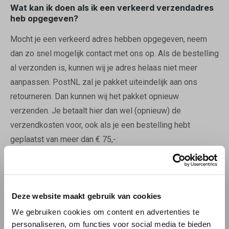
Wat kan ik doen als ik een verkeerd verzendadres
heb opgegeven?
Mocht je een verkeerd adres hebben opgegeven, neem
dan zo snel mogelijk contact met ons op. Als de bestelling
al verzonden is, kunnen wij je adres helaas niet meer
aanpassen. PostNL zal je pakket uiteindelijk aan ons
retourneren. Dan kunnen wij het pakket opnieuw
verzenden. Je betaalt hier dan wel (opnieuw) de
verzendkosten voor, ook als je een bestelling hebt
geplaatst van meer dan € 75,-.
Welke betaalmethoden kan ik gebruiken?
Je kunt bij Bierbink snel en veilig betalen middels iDEAL.
Deze website maakt gebruik van cookies
Met iDEAL kun je vertrouwd, veilig en gemakkelijk online
We gebruiken cookies om content en advertenties te
aankopen afrekenen. iDEAL is een systeem dat je direct
personaliseren, om functies voor social media te bieden