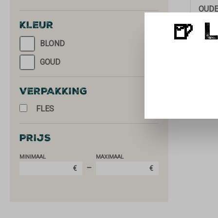
OUDE
🍺 
KLEUR
BLOND
GOUD
VERPAKKING
FLES
PRIJS
MINIMAAL
MAXIMAAL
–
€
€