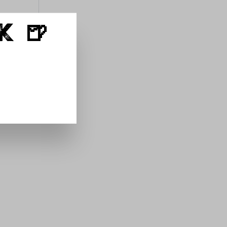
K 🍺
 5
+