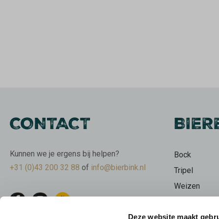
CONTACT
BIER
Kunnen we je ergens bij helpen?
Bock
+31 (0)43 200 32 88
of
info@bierbink.nl
Tripel
Weizen
Wit
Deze website maakt gebru
Stout