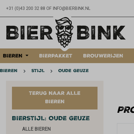
oekopdracht
Ga naar de hoofdnavigatie
+31 (0)43 200 32 88
OF
INFO@BIERBINK.NL
BIEREN
BIERPAKKET
BROUWERIJEN
BIEREN
STIJL
OUDE GEUZE
TERUG NAAR ALLE
BIEREN
PR
BIERSTIJL: OUDE GEUZE
ALLE BIEREN