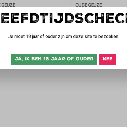
2024)
 GEUZE
OUDE GEUZE
LEEFDTIJDSCHEC
3.86 / 5
3.76 /
+
Je moet 18 jaar of ouder zijn om deze site te bezoeken.
JA, IK BEN 18 JAAR OF OUDER
NEE