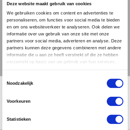
Deze website maakt gebruik van cookies
€ 7,49
We gebruiken cookies om content en advertenties te
personaliseren, om functies voor social media te bieden
en om ons websiteverkeer te analyseren. Ook delen we
informatie over uw gebruik van onze site met onze
partners voor social media, adverteren en analyse. Deze
partners kunnen deze gegevens combineren met andere
informatie die u aan ze heeft verstrekt of die ze hebben
verzameld op basis van uw gebruik van hun services.
Toestemmingsselectie
🍺 LEEFDTIJDSCHECK 🍺
Noodzakelijk
Je moet 18 jaar of ouder zijn om deze site te bezoeken.
Voorkeuren
JA, IK BEN 18 JAAR OF OUDER
NEE
Statistieken
MOERSLEUTEL