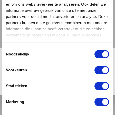
en om ons websiteverkeer te analyseren. Ook delen we
informatie over uw gebruik van onze site met onze
partners voor social media, adverteren en analyse. Deze
partners kunnen deze gegevens combineren met andere
informatie die u aan ze heeft verstrekt of die ze hebben
verzameld op basis van uw gebruik van hun services.
Toestemmingsselectie
🍺 LEEFDTIJDSCHECK 🍺
Noodzakelijk
Je moet 18 jaar of ouder zijn om deze site te bezoeken.
Voorkeuren
JA, IK BEN 18 JAAR OF OUDER
NEE
Statistieken
BROWAR STU MOSTÓW
SUNLIT PATH
Marketing
IPA