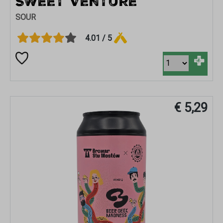
SWEET VENTURE
SOUR
4.01 / 5
+
€ 5,29