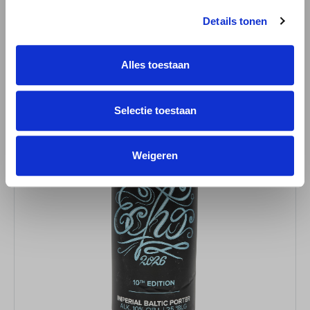
3.84 / 5
+
Details tonen
Alles toestaan
€ 7,29
Selectie toestaan
Weigeren