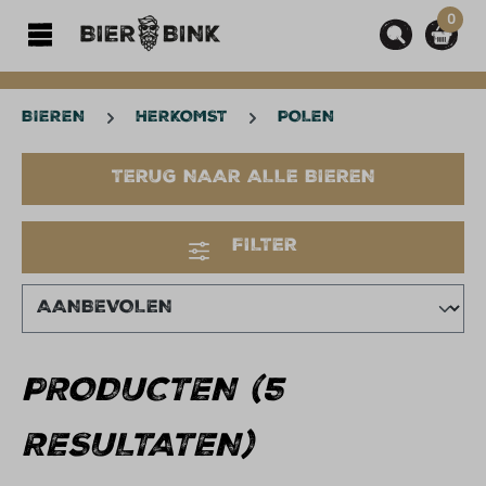
0
hoofdinhoud
BIEREN
HERKOMST
POLEN
TERUG NAAR ALLE BIEREN
FILTER
PRODUCTEN (5
RESULTATEN)