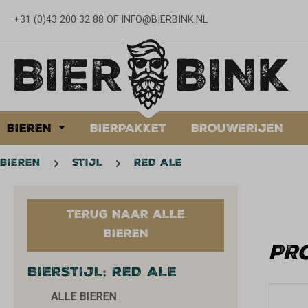
oekopdracht
Ga naar de hoofdnavigatie
+31 (0)43 200 32 88
OF
INFO@BIERBINK.NL
BIEREN
BIERPAKKET
BROUWERIJEN
BIEREN
STIJL
RED ALE
TERUG NAAR ALLE
BIEREN
PR
BIERSTIJL: RED ALE
ALLE BIEREN