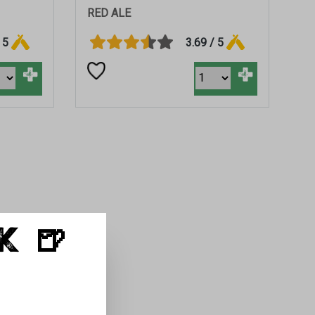
RED ALE
 5
3.69 / 5
+
+
K 🍺