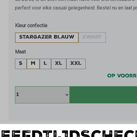
perfect voor elke casual gelegenheid. Bestel nu en laat je 
Selecteer
Kleur confectie
STARGAZER BLAUW
ZWART
(DEZE OPTIE IS 
Selecteer
Maat
S
M
L
XL
XXL
Op voor