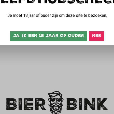
LEEFDTIJDSCHEC
urzame keuzes maakt? Dan is dit 'BierBink' shirt van 100% organi
aat je zien dat je niet alleen van een goed glas bier houdt, maar
Je moet 18 jaar of ouder zijn om deze site te bezoeken.
ok van hoge kwaliteit en comfortabel om te dragen. Als echte bierl
 draag met trots jouw passie voor bier uit! Met dit shirt maak je n
JA, IK BEN 18 JAAR OF OUDER
NEE
t zien dat jij een echte BierBink bent!