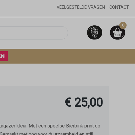
VEELGESTELDE VRAGEN
CONTACT
0
EN
€ 25,00
argazer kleur. Met een speelse Bierbink print op
. Gemaakt met oog voor duurzaamheid en stijl,