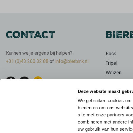
CONTACT
BIER
Kunnen we je ergens bij helpen?
Bock
+31 (0)43 200 32 88
of
info@bierbink.nl
Tripel
Weizen
Wit
Deze website maakt gebru
Stout
We gebruiken cookies om c
Bierpakkette
bieden en om ons websitev
Limburgse b
site met onze partners vo
Beer Geeks
combineren met andere inf
uw gebruik van hun servic