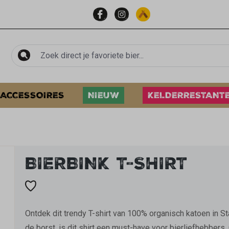
ACCESSOIRES
NIEUW
KELDERRESTANT
BIERBINK T-SHIRT
Ontdek dit trendy T-shirt van 100% organisch katoen in St
de borst, is dit shirt een must-have voor bierliefhebbers