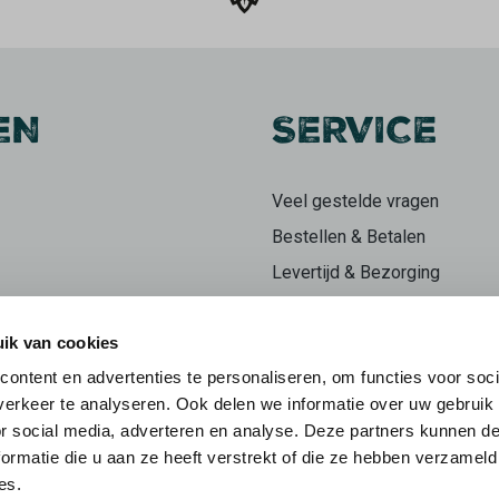
EN
SERVICE
Veel gestelde vragen
Bestellen & Betalen
Levertijd & Bezorging
Retourneren
ik van cookies
Klachten
ontent en advertenties te personaliseren, om functies voor soci
n
Herroepingsrecht
erkeer te analyseren. Ook delen we informatie over uw gebruik
ieren
Mijn account
or social media, adverteren en analyse. Deze partners kunnen 
ormatie die u aan ze heeft verstrekt of die ze hebben verzameld
es.