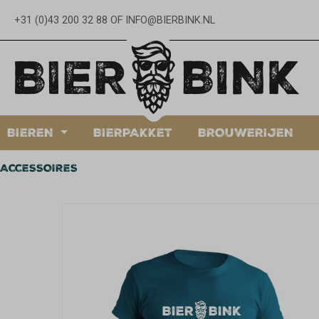
oekopdracht
Ga naar de hoofdnavigatie
+31 (0)43 200 32 88
OF
INFO@BIERBINK.NL
BIEREN
BIERPAKKET
BROUWERIJEN
ACCESSOIRES
Afbeeldingengalerij overslaan