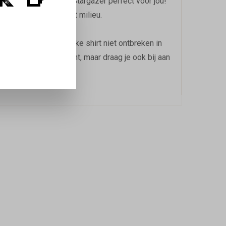
K 🍺
c katoen in de kleur Stargazer perfect voor jou!
 ook oog hebt voor het milieu.
iefhebber mag dit unieke shirt niet ontbreken in
iet alleen een statement, maar draag je ook bij aan