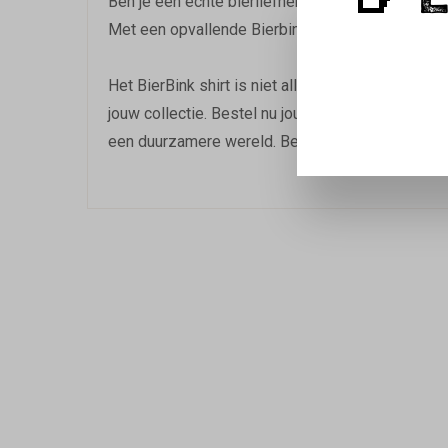
🍺 
Ben je een echte bierliefhebber die ook graag du
Met een opvallende Bierbink opdruk op de borst, l
Het BierBink shirt is niet alleen stijlvol, maar o
jouw collectie. Bestel nu jouw 'BierBink' shirt en
een duurzamere wereld. Bestel vandaag nog en laa