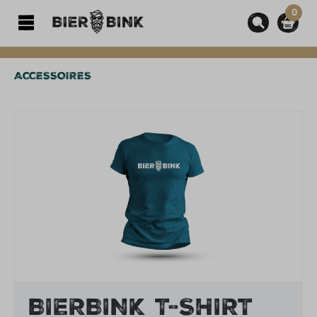
0
hoofdinhoud
ACCESSOIRES
Afbeeldingengalerij overslaan
BIERBINK T-SHIRT