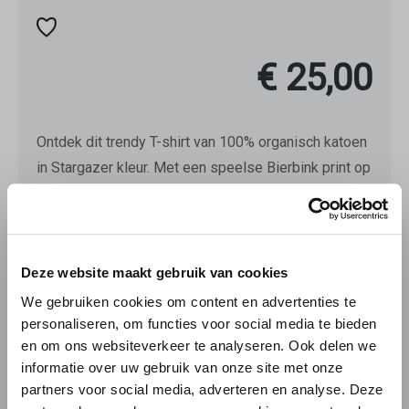
€ 25,00
Ontdek dit trendy T-shirt van 100% organisch katoen
in Stargazer kleur. Met een speelse Bierbink print op
de borst, is dit shirt een must-have voor
bierliefhebbers. Gemaakt met oog voor
duurzaamheid en stijl, perfect voor elke casual
gelegenheid. Bestel nu en laat je liefde voor bier
Deze website maakt gebruik van cookies
stralen!
We gebruiken cookies om content en advertenties te
personaliseren, om functies voor social media te bieden
en om ons websiteverkeer te analyseren. Ook delen we
Selecteer
Kleur confectie
informatie over uw gebruik van onze site met onze
STARGAZER BLAUW
ZWART
partners voor social media, adverteren en analyse. Deze
(DEZE OPTIE IS M