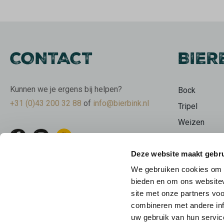
CONTACT
BIER
Kunnen we je ergens bij helpen?
Bock
+31 (0)43 200 32 88
of
info@bierbink.nl
Tripel
Weizen
Wit
Deze website maakt gebru
Stout
We gebruiken cookies om c
Bierpakkette
bieden en om ons websitev
Limburgse b
site met onze partners vo
Beer Geeks
combineren met andere inf
uw gebruik van hun servic