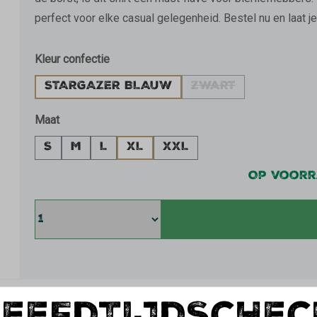
perfect voor elke casual gelegenheid. Bestel nu en laat je 
Selecteer
Kleur confectie
STARGAZER BLAUW
ZWART
(DEZE OPTIE IS 
Selecteer
Maat
S
M
L
XL
XXL
Op voor