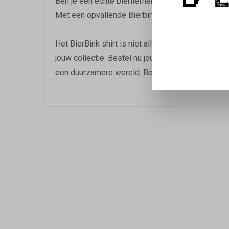
🍺 
Ben je een echte bierliefhebber die ook graag du
Met een opvallende Bierbink opdruk op de borst, l
Het BierBink shirt is niet alleen stijlvol, maar o
jouw collectie. Bestel nu jouw 'BierBink' shirt en
een duurzamere wereld. Bestel vandaag nog en laa