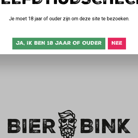
LEEFDTIJDSCHEC
urzame keuzes maakt? Dan is dit 'BierBink' shirt van 100% organi
aat je zien dat je niet alleen van een goed glas bier houdt, maar
Je moet 18 jaar of ouder zijn om deze site te bezoeken.
ok van hoge kwaliteit en comfortabel om te dragen. Als echte bierl
 draag met trots jouw passie voor bier uit! Met dit shirt maak je n
JA, IK BEN 18 JAAR OF OUDER
NEE
t zien dat jij een echte BierBink bent!