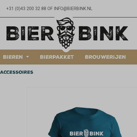
oekopdracht
Ga naar de hoofdnavigatie
+31 (0)43 200 32 88
OF
INFO@BIERBINK.NL
BIEREN
BIERPAKKET
BROUWERIJEN
ACCESSOIRES
Afbeeldingengalerij overslaan