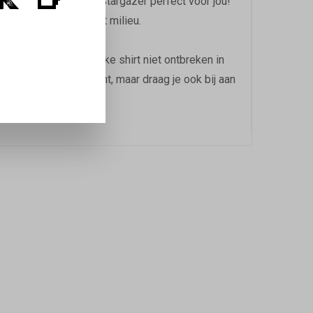
K 🍺
c katoen in de kleur Stargazer perfect voor jou!
 ook oog hebt voor het milieu.
iefhebber mag dit unieke shirt niet ontbreken in
iet alleen een statement, maar draag je ook bij aan