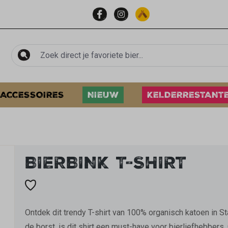
ACCESSOIRES
NIEUW
KELDERRESTANT
BIERBINK T-SHIRT
Ontdek dit trendy T-shirt van 100% organisch katoen in St
de borst, is dit shirt een must-have voor bierliefhebbers