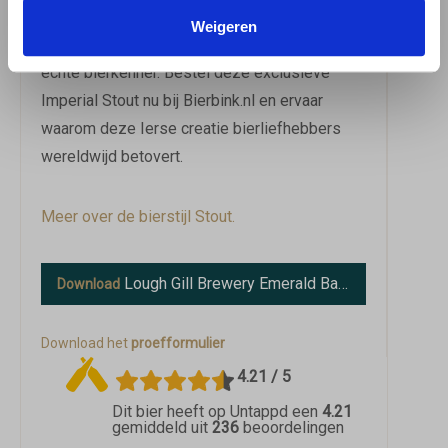
alcoholsterkte maakt dit bier perfect voor
Weigeren
langdurige bewaring en als cadeau voor de
echte bierkenner. Bestel deze exclusieve
Imperial Stout nu bij Bierbink.nl en ervaar
waarom deze Ierse creatie bierliefhebbers
wereldwijd betovert.
Meer over de bierstijl Stout.
Lough Gill Brewery Emerald Barrel Aged 2026
Download
Download het
proefformulier
4.21 / 5
Dit bier heeft op Untappd een
4.21
gemiddeld uit
236
beoordelingen