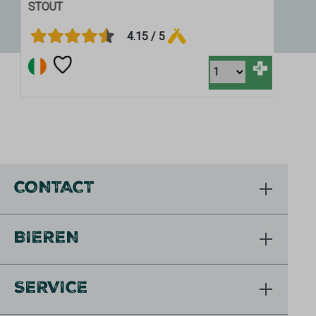
STOUT
STO
4.15 / 5
+
CONTACT
BIEREN
SERVICE