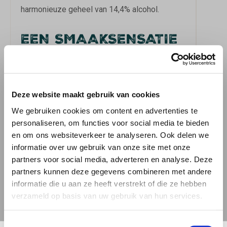
harmonieuze geheel van 14,4% alcohol.
EEN SMAAKSENSATIE
VAN UITZONDERLIJKE
DIEPTE
De eerste slok onthult een wereld van
Deze website maakt gebruik van cookies
decadente smaken die je zintuigen betoveren.
We gebruiken cookies om content en advertenties te
Rijke chocolade vormt de basis, gevolgd door
personaliseren, om functies voor social media te bieden
en om ons websiteverkeer te analyseren. Ook delen we
warme golven van karamel en toffee die
informatie over uw gebruik van onze site met onze
langzaam overgaan in verfijnde vanille- en
partners voor social media, adverteren en analyse. Deze
houtnoten. De karakteristieke marshmallow-
partners kunnen deze gegevens combineren met andere
achtige zoetheid ontstaat niet door
informatie die u aan ze heeft verstrekt of die ze hebben
kunstmatige toevoegingen, maar door de
verzameld op basis van uw gebruik van hun services.
zorgvuldige selectie van
moutsamenstellingen en het langdurige barrel-
Toestemmingsselectie