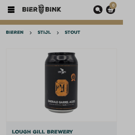
0
hoofdinhoud
BIEREN
STIJL
STOUT
Afbeeldingengalerij overslaan
LOUGH GILL BREWERY