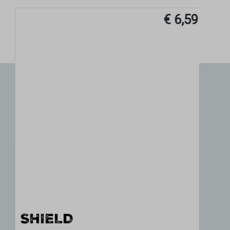
€ 6,59
SHIELD
S