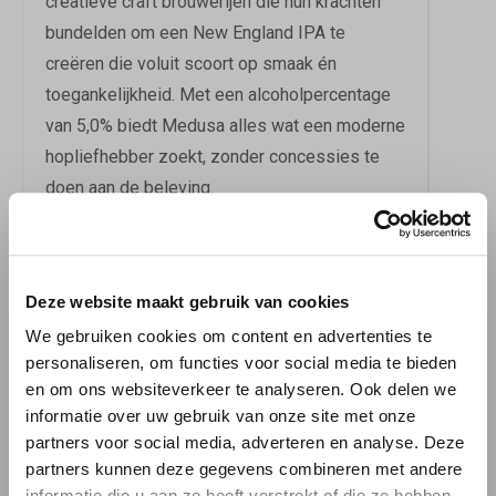
creatieve craft brouwerijen die hun krachten
bundelden om een New England IPA te
creëren die voluit scoort op smaak én
toegankelijkheid. Met een alcoholpercentage
van 5,0% biedt Medusa alles wat een moderne
hopliefhebber zoekt, zonder concessies te
doen aan de beleving.
EEN SMAAKSENSATIE
Deze website maakt gebruik van cookies
Medusa verschijnt in het glas als een troebel,
blond bier — kenmerkend voor de New
We gebruiken cookies om content en advertenties te
personaliseren, om functies voor social media te bieden
England IPA-stijl waarbij haziness en fruitige
en om ons websiteverkeer te analyseren. Ook delen we
hopprofielen centraal staan. Het smaakprofiel
informatie over uw gebruik van onze site met onze
is rijk en uitgesproken: denk aan sappige
partners voor social media, adverteren en analyse. Deze
bessen, frisse citrus, zachte perzik en
partners kunnen deze gegevens combineren met andere
weelderig tropisch fruit die elkaar in perfecte
informatie die u aan ze heeft verstrekt of die ze hebben