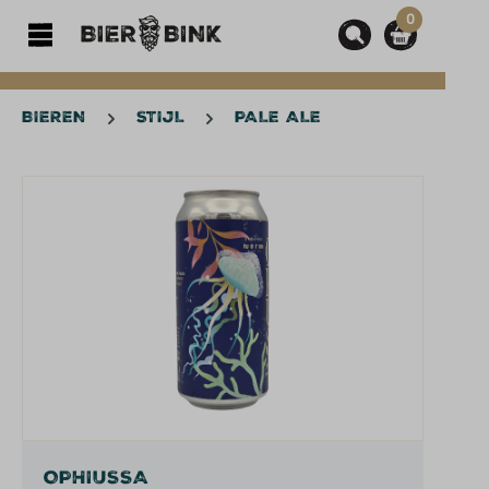
0
hoofdinhoud
BIEREN
STIJL
PALE ALE
Afbeeldingengalerij overslaan
OPHIUSSA