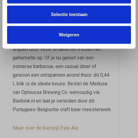
combineert heerlijk met kip en gevogelte,
waarbij de hopse tonen de smaken van het
Selectie toestaan
vlees prachtig aanvullen. Ook bij lichte salades
en verse visgerechten doet Medusa het
Weigeren
uitstekend — de citrus- en tropische fruittonen
snijden door vette smaken en frissen het
gehemelte op. Of je nu geniet van een
zomerse barbecue, een casual diner of
gewoon een ontspannen avond thuis: dit 0,44
L blik is de ideale keuze. Bestel de Medusa
van Ophiussa Brewing Co. eenvoudig via
Bierbink.nl en laat je verleiden door dit
Portugees-Belgische craft beer meesterwerk.
Meer over de bierstijl Pale Ale.