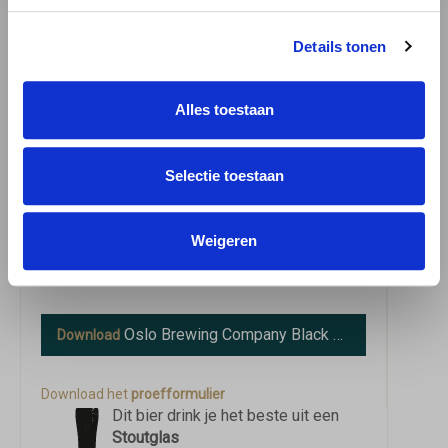
begeleider bij vleesgerechten, pittige en
belegen kazen, gekruide gerechten en zoete
Details tonen
desserts. Het is een bier dat zowel de ervaren
als de beginnende bierliefhebber zal
Alles toestaan
aanspreken. U kunt de bieren van de Oslo
Brewing Company bestellen bij 'Bierbink', waar
Selectie toestaan
u kunt genieten van de uitgebreide selectie
van deze bijzondere brouwerij.
Weigeren
Meer over de bierstijl Stout.
Oslo Brewing Company Black Forest
Download
informati
Download het
proefformulier
Dit bier drink je het beste uit een
Stoutglas