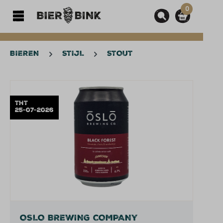
0
hoofdinhoud
BIEREN
STIJL
STOUT
Afbeeldingengalerij overslaan
THT
25-07-2026
OSLO BREWING COMPANY