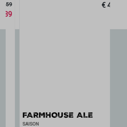
€ 4,09
FARMHOUSE ALE
B
SAISON
SAI