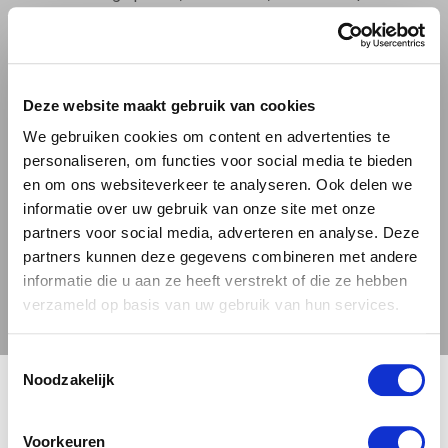
6–7,5%
Hazy IPA (New England IPA / NEIPA)
Deze website maakt gebruik van cookies
De trendsetter van de laatste jaren. Troebel van kleur,
zacht van bitterheid en bomvol tropische hoparoma’s.
We gebruiken cookies om content en advertenties te
personaliseren, om functies voor social media te bieden
Hazy IPA’s worden gedrooggehopt (dry-hopped) met
en om ons websiteverkeer te analyseren. Ook delen we
grote hoeveelheden hop, waardoor het bier een romige
informatie over uw gebruik van onze site met onze
textuur en een bijna vruchtensap-achtige smaak krijgt.
partners voor social media, adverteren en analyse. Deze
partners kunnen deze gegevens combineren met andere
Smaakt naar: mango, passievrucht, sinaasappel, ananas |
informatie die u aan ze heeft verstrekt of die ze hebben
verzameld op basis van uw gebruik van hun services.
Alcohol: 5,5–8%
Toestemmingsselectie
Session IPA
🍺 LEEFDTIJDSCHECK 🍺
Noodzakelijk
Voor wie houdt van de hopsmaken van een IPA maar
Je moet 18 jaar of ouder zijn om deze site te bezoeken.
minder alcohol wil. Een session IPA bevat doorgaans
Voorkeuren