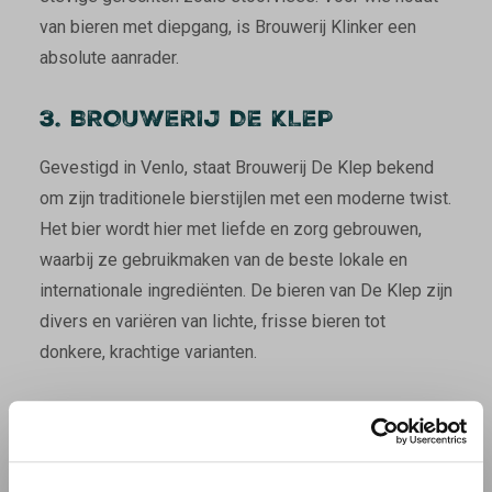
van bieren met diepgang, is Brouwerij Klinker een
absolute aanrader.
3. BROUWERIJ DE KLEP
Gevestigd in Venlo, staat Brouwerij De Klep bekend
om zijn traditionele bierstijlen met een moderne twist.
Het bier wordt hier met liefde en zorg gebrouwen,
waarbij ze gebruikmaken van de beste lokale en
internationale ingrediënten. De bieren van De Klep zijn
divers en variëren van lichte, frisse bieren tot
donkere, krachtige varianten.
Een van hun toppers is de
Klep Tripel
, een bier dat
zowel krachtig als verfijnd is. Met een
alcoholpercentage van rond de 8% heeft dit bier een