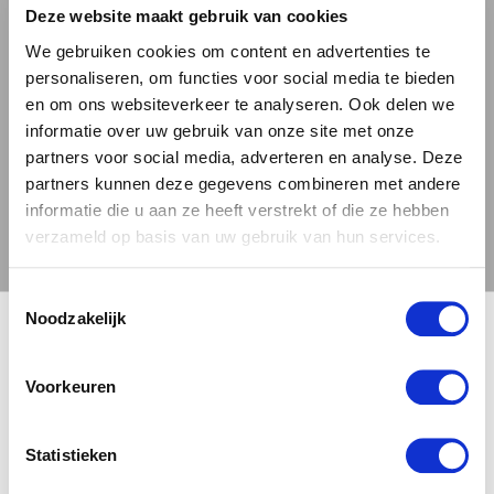
Deze website maakt gebruik van cookies
warme, zoete smaak met subtiele kruiden en een
zachte afdronk. De Tripel van Brouwerij De Klep is
We gebruiken cookies om content en advertenties te
personaliseren, om functies voor social media te bieden
perfect voor liefhebbers van sterke bieren die toch
en om ons websiteverkeer te analyseren. Ook delen we
makkelijk drinkbaar zijn.
informatie over uw gebruik van onze site met onze
partners voor social media, adverteren en analyse. Deze
4. BROUWERIJ DE FONTEIN
partners kunnen deze gegevens combineren met andere
informatie die u aan ze heeft verstrekt of die ze hebben
Brouwerij De Fontein, gelegen in Stein, heeft een
verzameld op basis van uw gebruik van hun services.
breed scala aan ambachtelijke bieren. Ze staan
bekend om hun gebruik van lokale hop en
Toestemmingsselectie
🍺 LEEFDTIJDSCHECK 🍺
ingrediënten uit de omgeving, wat bijdraagt aan de
Noodzakelijk
frisse, authentieke smaak van hun bieren. De Fontein
Je moet 18 jaar of ouder zijn om deze site te bezoeken.
streeft ernaar om de Limburgse biercultuur hoog te
Voorkeuren
houden en brengt daarom regelmatig nieuwe,
innovatieve bieren op de markt.
JA, IK BEN 18 JAAR OF OUDER
NEE
Statistieken