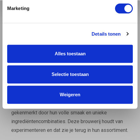
Een van hun bekendste bieren is de
Fontein IPA
, een
Marketing
krachtig gehopt bier met een verfrissende
citrusachtige smaak. De IPA is een favoriet onder de
jongere bierdrinkers, maar weet ook de traditionele
Details tonen
bierliefhebber te verrassen met zijn uitgebalanceerde
bitterheid en fruitige aroma’s.
Alles toestaan
5. VALS PLAT
Selectie toestaan
Vals Plat is een relatief jonge speler op de
Limburgse biermarkt, maar heeft al snel naam
Weigeren
gemaakt met zijn innovatieve brouwmethodes en
smaakvolle bieren. De bieren van Vals Plat worden
gekenmerkt door hun volle smaak en unieke
ingrediëntencombinaties. Deze brouwerij houdt van
experimenteren en dat zie je terug in hun assortiment.