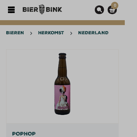
0
hoofdinhoud
BIEREN
HERKOMST
NEDERLAND
Afbeeldingengalerij overslaan
POPHOP