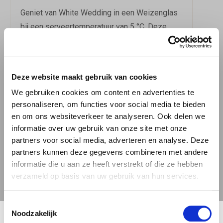
Geniet van White Wedding in een Weizenglas
bij een serveertemperatuur van 5 °C. Deze
veelzijdige Weizen past uitstekend bij
gerechten als rood vlees, kip en gevogelte,
witvis, jonge kaas en vette vis. Met
Deze website maakt gebruik van cookies
smaakprofielen van mandarijn, citroen en
We gebruiken cookies om content en advertenties te
banaan biedt dit bier een unieke en
personaliseren, om functies voor social media te bieden
verfrissende ervaring voor elke bierliefhebber.
en om ons websiteverkeer te analyseren. Ook delen we
Bestel deze smaakvolle dorstlesser vandaag
informatie over uw gebruik van onze site met onze
nog bij 'BierBink' en maak je speciale
partners voor social media, adverteren en analyse. Deze
gelegenheid compleet met een White
partners kunnen deze gegevens combineren met andere
informatie die u aan ze heeft verstrekt of die ze hebben
Wedding!
Meer over de bierstijl Weizen.
verzameld op basis van uw gebruik van hun services.
PopHop White Wedding
Download
informatie
Toestemmingsselectie
🍺 LEEFDTIJDSCHECK 🍺
Noodzakelijk