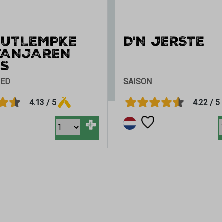
UTLEMPKE
D'N JERSTE
TANJAREN
ES
GED
SAISON
4.13 / 5
4.22 / 5
+