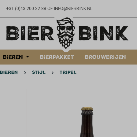
oekopdracht
Ga naar de hoofdnavigatie
+31 (0)43 200 32 88
OF
INFO@BIERBINK.NL
BIEREN
BIERPAKKET
BROUWERIJEN
BIEREN
STIJL
TRIPEL
Afbeeldingengalerij overslaan