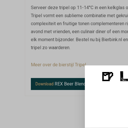
Serveer deze tripel op 11-14°C in een kelkglas 
Tripel vormt een sublieme combinatie met gekrui
complexiteit en fruitige tonen complementeren r
avond met vrienden, een culinair diner of een mo
elk moment bijzonder. Bestel nu bij Bierbink.nl
tripel zo waarderen.
Meer over de bierstijl Tripel.
🍺 
REX Beer Blending & Bottling Grand C
Download