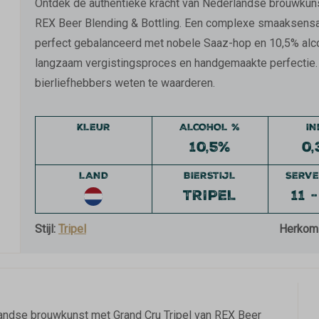
Ontdek de authentieke kracht van Nederlandse brouwkunst
REX Beer Blending & Bottling. Een complexe smaaksensatie
perfect gebalanceerd met nobele Saaz-hop en 10,5% alcohol
langzaam vergistingsproces en handgemaakte perfectie. G
bierliefhebbers weten te waarderen.
KLEUR
ALCOHOL %
I
10,5%
0,
LAND
BIERSTIJL
SERVE
TRIPEL
11 
Stijl:
Tripel
Herkom
landse brouwkunst met Grand Cru Tripel van REX Beer