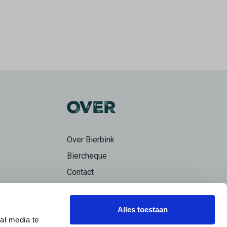
OVER
Over Bierbink
Biercheque
Contact
Bierpraat
Alles toestaan
al media te