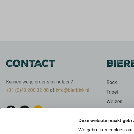
CONTACT
BIER
Kunnen we je ergens bij helpen?
Bock
+31 (0)43 200 32 88
of
info@bierbink.nl
Tripel
Weizen
Wit
Deze website maakt gebru
Stout
We gebruiken cookies om c
Bierpakkette