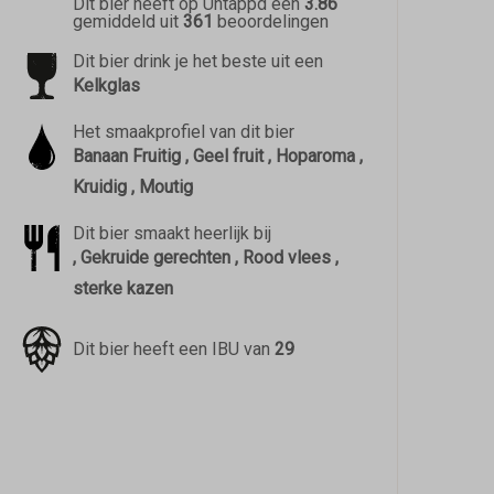
Dit bier heeft op Untappd een
3.86
gemiddeld uit
361
beoordelingen
Dit bier drink je het beste uit een
Kelkglas
Het smaakprofiel van dit bier
Banaan Fruitig , Geel fruit , Hoparoma ,
Kruidig , Moutig
Dit bier smaakt heerlijk bij
, Gekruide gerechten , Rood vlees ,
sterke kazen
Dit bier heeft een IBU van
29