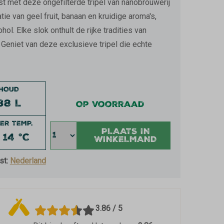
 met deze ongefilterde tripel van nanobrouwerij
 van geel fruit, banaan en kruidige aroma's,
. Elke slok onthult de rijke tradities van
eniet van deze exclusieve tripel die echte
NHOUD
38 L
Op voorraad
ER TEMP.
PLAATS IN
- 14 °C
WINKELMAND
st:
Nederland
3.86 / 5