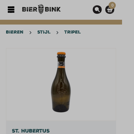
0
hoofdinhoud
BIEREN
STIJL
TRIPEL
Afbeeldingengalerij overslaan
ST. HUBERTUS