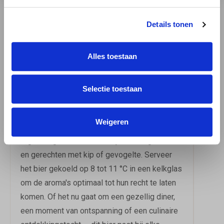
DE PERFECTE
Details tonen
BEGELEIDER
Alles toestaan
St. Hubertus Tripel Blond is een veelzijdige
tafelgenoot die uitstekend tot zijn recht komt
bij een breed scala aan gerechten. De kruidige
Selectie toestaan
en fruitige tonen sluiten naadloos aan bij
romige en zachte kazen, terwijl de lichte
Weigeren
bitterheid en de droge afdronk een mooie
tegenhanger vormen voor rijke vleesgerechten
en gerechten met kip of gevogelte. Serveer
het bier gekoeld op 8 tot 11 °C in een kelkglas
om de aroma's optimaal tot hun recht te laten
komen. Of het nu gaat om een gezellig diner,
een moment van ontspanning of een culinaire