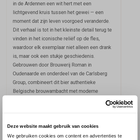
in de Ardennen een wit hert met een
lichtgevend kruis tussen het gewei — een
moment dat zijn leven voorgoed veranderde.
Dit verhaal is tot in het kleinste detail terug te
vinden in het iconische reliëf op de fles,
waardoor elk exemplaar niet alleen een drank
is, maar ook een stukje geschiedenis.
Gebrouwen door Brouwerij Roman in
Oudenaarde en onderdeel van de Carlsberg
Group, combineert dit bier authentieke
Belgische brouwambacht met moderne
kwaliteitsstandaarden.
EEN SMAAKSENSATIE
Deze website maakt gebruik van cookies
St. Hubertus Tripel Blond presenteert zich in
We gebruiken cookies om content en advertenties te