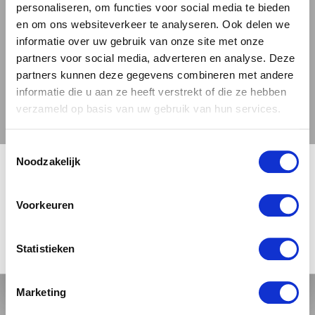
een stralende goudblonde kleur, bekroond
personaliseren, om functies voor social media te bieden
door een fijne, aanhoudende witte
en om ons websiteverkeer te analyseren. Ook delen we
informatie over uw gebruik van onze site met onze
schuimkraag. Het smaakprofiel is opgebouwd
partners voor social media, adverteren en analyse. Deze
rond een perfecte balans: de zachte
partners kunnen deze gegevens combineren met andere
moutzoetheid vormt de basis, waarop fruitige
informatie die u aan ze heeft verstrekt of die ze hebben
tonen van banaan en peer dansen, aangevuld
verzameld op basis van uw gebruik van hun services.
met de warme kruidigheid van kruidnagel en
een subtiele honing-achtige zoetheid. De
Toestemmingsselectie
🍺 LEEFDTIJDSCHECK 🍺
hopbitterheid is aanwezig maar bescheiden —
Noodzakelijk
licht bitter van karakter — en zorgt samen met
Je moet 18 jaar of ouder zijn om deze site te bezoeken.
de droge afdronk voor een verfrissende,
Voorkeuren
elegante afsluiting. Met 7,2% alcohol biedt dit
bier voldoende body en diepte zonder
JA, IK BEN 18 JAAR OF OUDER
NEE
Statistieken
overweldigend te zijn, wat het bij uitstek
geschikt maakt als introductie tot de wereld
Marketing
van Belgische tripels.