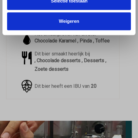
Selectie toestaan
gemiddeld uit
124
beoordelingen
Dit bier drink je het beste uit een
Stoutglas
Weigeren
Het smaakprofiel van dit bier
Chocolade Karamel , Pinda , Toffee
Dit bier smaakt heerlijk bij
, Chocolade desserts , Desserts ,
Zoete desserts
Dit bier heeft een IBU van
20