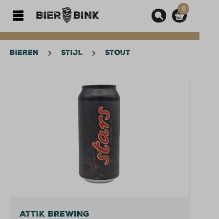
0
hoofdinhoud
BIEREN
STIJL
STOUT
Afbeeldingengalerij overslaan
ATTIK BREWING