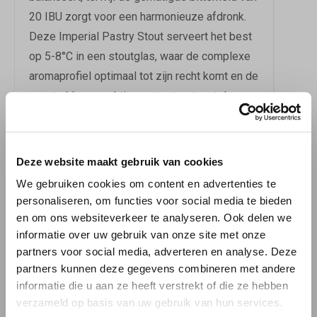
20 IBU zorgt voor een harmonieuze afdronk.
Deze Imperial Pastry Stout serveert het best
op 5-8°C in een stoutglas, waar de complexe
aromaprofiel optimaal tot zijn recht komt en de
zwarte kleur prachtig contrasteert met de
romige schuimkraag.
DE PERFECTE
Deze website maakt gebruik van cookies
BEGELEIDER
We gebruiken cookies om content en advertenties te
personaliseren, om functies voor social media te bieden
Stars is de ideale partner voor chocolade
en om ons websiteverkeer te analyseren. Ook delen we
desserts, tiramisu of een rijke brownie, maar
informatie over uw gebruik van onze site met onze
schittert ook solo als afsluiter van een
partners voor social media, adverteren en analyse. Deze
partners kunnen deze gegevens combineren met andere
bijzondere avond. Deze 0,44L blik past
informatie die u aan ze heeft verstrekt of die ze hebben
perfect bij romantische diners, feestelijke
verzameld op basis van uw gebruik van hun services.
gelegenheden of momenten waarop je jezelf