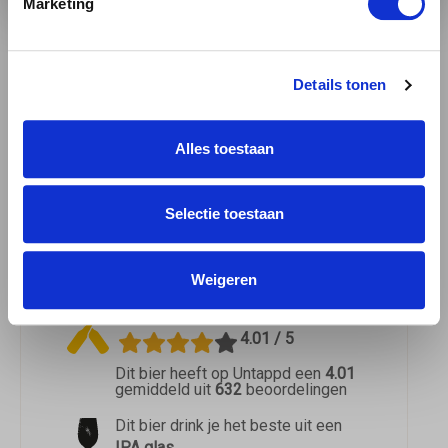
Marketing
Sounds' is een echte aanrader voor de
avontuurlijke bierdrinker. Het is een bier dat je
uitdaagt en verrast, maar tegelijkertijd ook
Details tonen
vertrouwd en toegankelijk is. Laat je meevoeren
door de walvisgeluiden en geniet van deze
Alles toestaan
bijzondere Quadruple IPA. Proost!
Meer over de
bierstijl IPA.
Selectie toestaan
Bang The Elephant Brewing Even more whale sounds
Download
Weigeren
Download het
proefformulier
4.01 / 5
Dit bier heeft op Untappd een
4.01
gemiddeld uit
632
beoordelingen
Dit bier drink je het beste uit een
IPA glas