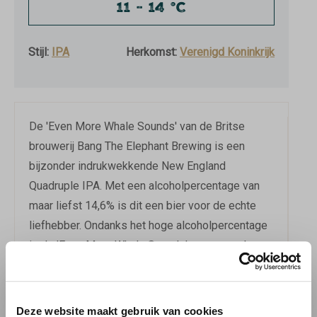
11 - 14 °C
Stijl:
IPA
Herkomst:
Verenigd Koninkrijk
De 'Even More Whale Sounds' van de Britse
brouwerij Bang The Elephant Brewing is een
bijzonder indrukwekkende New England
Quadruple IPA. Met een alcoholpercentage van
maar liefst 14,6% is dit een bier voor de echte
liefhebber. Ondanks het hoge alcoholpercentage
is de 'Even More Whale Sounds' verrassend
gebalanceerd en toegankelijk. Dit komt door de
rijke, complexe hopsamenstelling en de
zijdezachte body, die het bier een aangename
Deze website maakt gebruik van cookies