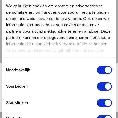
textuur geven.
We gebruiken cookies om content en advertenties te
personaliseren, om functies voor social media te bieden
Dit bier valt op door zijn uitgesproken tropische
en om ons websiteverkeer te analyseren. Ook delen we
fruitaroma's. Het smaakprofiel is een intrigerende
informatie over uw gebruik van onze site met onze
partners voor social media, adverteren en analyse. Deze
mix van bloemige tonen, perzik, ananas en
partners kunnen deze gegevens combineren met andere
limoen, aangevuld met een harsachtig karakter en
informatie die u aan ze heeft verstrekt of die ze hebben
subtiele hints van druif. Deze combinatie van
verzameld op basis van uw gebruik van hun services.
smaken zorgt voor een levendige en
verfrissende smaakbeleving, die de 'Even More
Toestemmingsselectie
🍺 LEEFDTIJDSCHECK 🍺
Whale Sounds' tot een uniek bier maakt. Dit bier
Noodzakelijk
is een uitstekende keuze voor bij
Je moet 18 jaar of ouder zijn om deze site te bezoeken.
vleesgerechten, pittige en belegen kazen,
Voorkeuren
gekruide gerechten en zoete desserts.
JA, IK BEN 18 JAAR OF OUDER
NEE
Statistieken
De bieren van Bang The Elephant Brewing zijn bij
ons, Bierbink, te bestellen! De 'Even More Whale