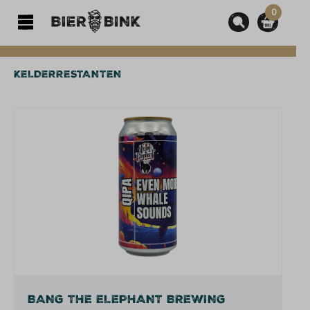
0
hoofdinhoud
KELDERRESTANTEN
Afbeeldingengalerij overslaan
BANG THE ELEPHANT BREWING