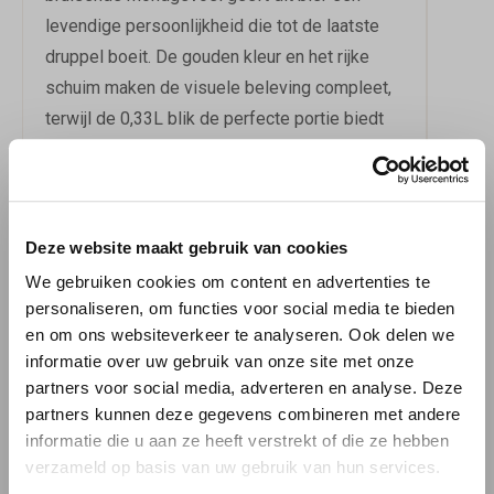
levendige persoonlijkheid die tot de laatste
druppel boeit. De gouden kleur en het rijke
schuim maken de visuele beleving compleet,
terwijl de 0,33L blik de perfecte portie biedt
voor een authentieke smaakervaring.
DE PERFECTE
BEGELEIDER
Deze website maakt gebruik van cookies
We gebruiken cookies om content en advertenties te
Serveer La Bella gekoeld op 8-11°C in een
personaliseren, om functies voor social media te bieden
kelkglas om de aroma's optimaal te laten
en om ons websiteverkeer te analyseren. Ook delen we
ontwikkelen. Dit veelzijdige bier vormt een
informatie over uw gebruik van onze site met onze
partners voor social media, adverteren en analyse. Deze
uitstekende combinatie met gekruide
partners kunnen deze gegevens combineren met andere
gerechten, verse vis en schelpdieren, waarbij
informatie die u aan ze heeft verstrekt of die ze hebben
de citrusaccenten de natuurlijke smaken
verzameld op basis van uw gebruik van hun services.
versterken. Of je nu geniet van een gezellige