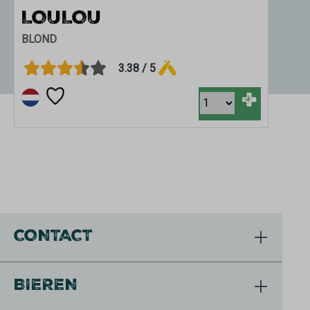
LOULOU
B
BLOND
DUB
3.38 / 5
+
CONTACT
BIEREN