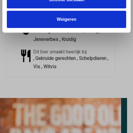
Dit bier drink je het beste uit een
Kelkglas
Weigeren
Het smaakprofiel van dit bier
Bloemig Citroen , Citrus , Fruitig ,
Jeneverbes , Kruidig
Dit bier smaakt heerlijk bij
, Gekruide gerechten , Schelpdieren ,
Vis , Witvis