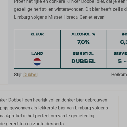
Proef het rijke en donkere Klinker Dobbel bier, dat je ee
gezellige herfst- en winteravonden. Dit bier heeft zelfs 
Limburg volgens Misset Horeca. Geniet ervan!
KLEUR
ALCOHOL %
I
7,0%
0,
LAND
BIERSTIJL
SERVE
DUBBEL
5 -
Stijl:
Dubbel
Herkom
nker Dobbel, een heerlijk vol en donker bier gebrouwen
e prijs gewonnen als lekkerste bier van Limburg volgens
aakprofiel is het perfect om van te genieten bij
ide gerechten en zoete desserts.