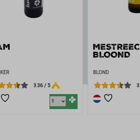
MESTREECHS
BLOOND
BLOND
3.36 / 5
3.41 / 5
+