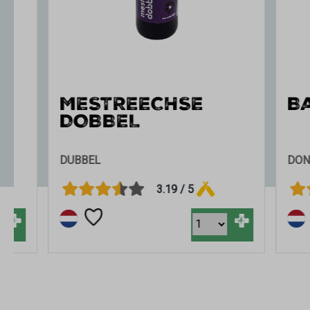
MESTREECHSE
BAM
DOBBEL
DUBBEL
DONKER
3.19 / 5
+