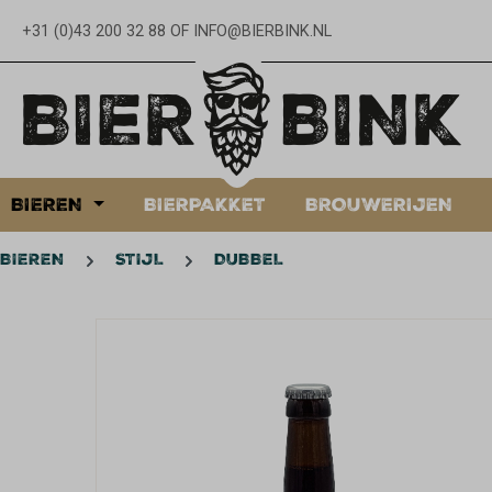
oekopdracht
Ga naar de hoofdnavigatie
+31 (0)43 200 32 88
OF
INFO@BIERBINK.NL
BIEREN
BIERPAKKET
BROUWERIJEN
BIEREN
STIJL
DUBBEL
Afbeeldingengalerij overslaan