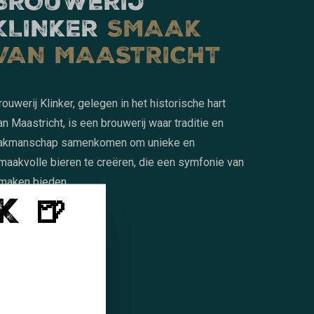
BROUWERIJ
KLINKER
SMAAK
VAN MAASTRICHT
rouwerij Klinker, gelegen in het historische hart
an Maastricht, is een brouwerij waar traditie en
akmanschap samenkomen om unieke en
maakvolle bieren te creëren, die een symfonie van
maken bieden.
K 🍺
LEES MEER