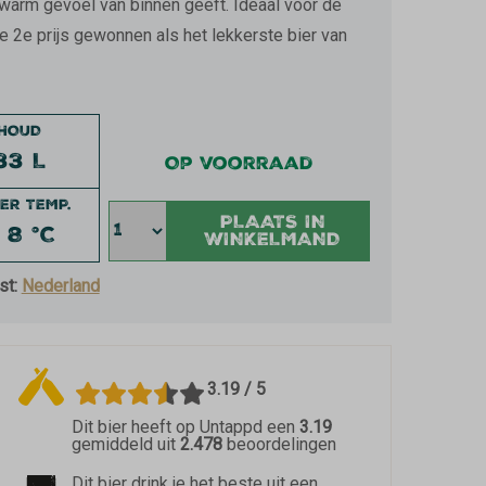
n warm gevoel van binnen geeft. Ideaal voor de
de 2e prijs gewonnen als het lekkerste bier van
NHOUD
33 L
Op voorraad
ER TEMP.
PLAATS IN
 8 °C
WINKELMAND
st:
Nederland
3.19 / 5
Dit bier heeft op Untappd een
3.19
gemiddeld uit
2.478
beoordelingen
Dit bier drink je het beste uit een