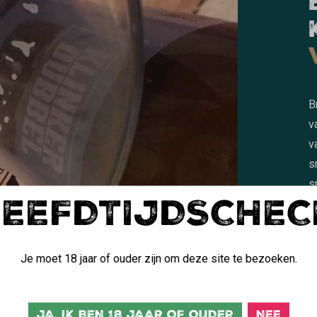
B
v
v
s
s
LEEFDTIJDSCHEC
Je moet 18 jaar of ouder zijn om deze site te bezoeken.
JA, IK BEN 18 JAAR OF OUDER
NEE