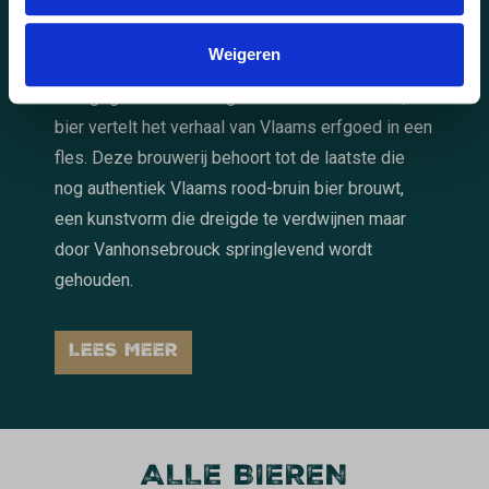
vakmanschap met respect voor de tijd - hun
bieren rijpen maandenlang in historische houten
Weigeren
foeders. Van de wereldberoemde Duchesse de
Bourgogne tot de fruitige Bacchus kriekenbier, elk
bier vertelt het verhaal van Vlaams erfgoed in een
fles. Deze brouwerij behoort tot de laatste die
nog authentiek Vlaams rood-bruin bier brouwt,
een kunstvorm die dreigde te verdwijnen maar
door Vanhonsebrouck springlevend wordt
gehouden.
LEES MEER
ALLE BIEREN