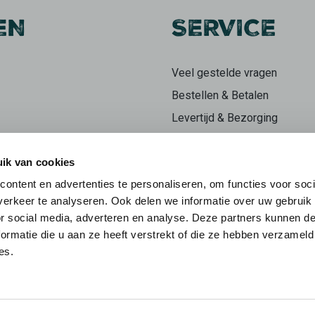
EN
SERVICE
Veel gestelde vragen
Bestellen & Betalen
Levertijd & Bezorging
Retourneren
ik van cookies
Klachten
ontent en advertenties te personaliseren, om functies voor soci
n
Herroepingsrecht
erkeer te analyseren. Ook delen we informatie over uw gebruik
ieren
Mijn account
or social media, adverteren en analyse. Deze partners kunnen 
ormatie die u aan ze heeft verstrekt of die ze hebben verzameld
es.