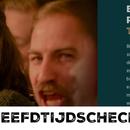
B
s
d
i
b
e
m
w
LEEFDTIJDSCHEC
s
t
b