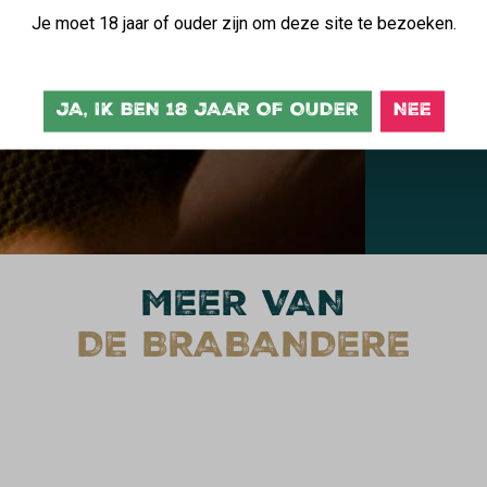
B
Je moet 18 jaar of ouder zijn om deze site te bezoeken.
b
JA, IK BEN 18 JAAR OF OUDER
NEE
MEER VAN
DE BRABANDERE