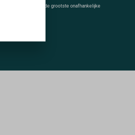
rabandere is een van de grootste onafhankelijke
rouwerijen in België.
LEES MEER