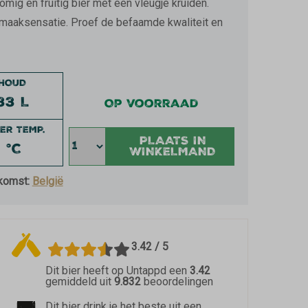
ig en fruitig bier met een vleugje kruiden.
smaaksensatie. Proef de befaamde kwaliteit en
NHOUD
33 L
Op voorraad
ER TEMP.
PLAATS IN
 °C
WINKELMAND
komst:
België
3.42 / 5
Dit bier heeft op Untappd een
3.42
gemiddeld uit
9.832
beoordelingen
Dit bier drink je het beste uit een