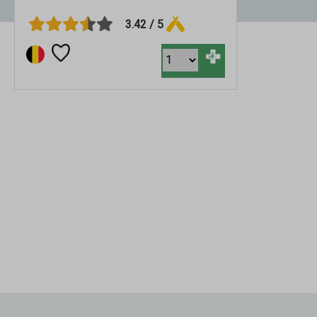
3.42 / 5
+