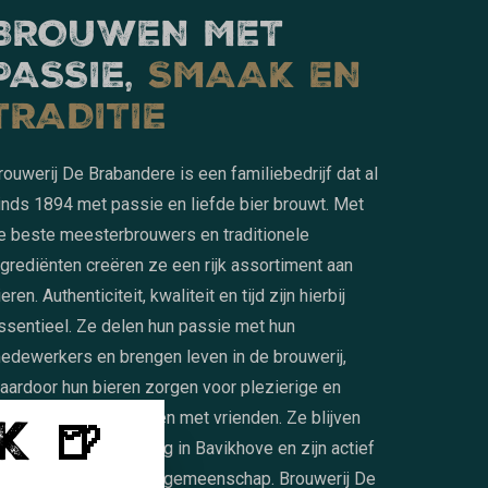
BROUWEN MET
PASSIE,
SMAAK EN
TRADITIE
rouwerij De Brabandere is een familiebedrijf dat al
inds 1894 met passie en liefde bier brouwt. Met
e beste meesterbrouwers en traditionele
ngrediënten creëren ze een rijk assortiment aan
ieren. Authenticiteit, kwaliteit en tijd zijn hierbij
ssentieel. Ze delen hun passie met hun
edewerkers en brengen leven in de brouwerij,
aardoor hun bieren zorgen voor plezierige en
K 🍺
prankelende momenten met vrienden. Ze blijven
rouw aan hun oorsprong in Bavikhove en zijn actief
etrokken bij de lokale gemeenschap. Brouwerij De