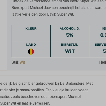
Ontdek de verrassende smaak van Bavik Super Wit, een rom
Bierexpert Michael Jackson beschrijft het als een ware 
laat je verleiden door Bavik Super Wit.
KLEUR
ALCOHOL %
I
5%
0,
LAND
BIERSTIJL
SERVE
WIT
5
Stijl:
Wit
Her
leidelijk Belgisch bier gebrouwen bij De Brabandere. Met
ert dit bier je smaakpapillen. Een vleugje kruiden voegt
satie, zoals beschreven door bierexpert Michael
uper Wit en laat je verrassen.