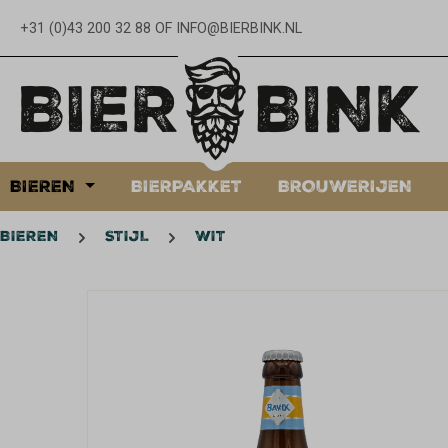
oekopdracht
Ga naar de hoofdnavigatie
+31 (0)43 200 32 88
OF
INFO@BIERBINK.NL
BIEREN
BIERPAKKET
BROUWERIJEN
BIEREN
STIJL
WIT
Afbeeldingengalerij overslaan