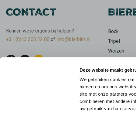
CONTACT
BIER
Kunnen we je ergens bij helpen?
Bock
+31 (0)43 200 32 88
of
info@bierbink.nl
Tripel
Weizen
Wit
Deze website maakt gebru
Stout
We gebruiken cookies om c
Bierpakkette
bieden en om ons websitev
Limburgse b
site met onze partners vo
Beer Geeks
combineren met andere inf
uw gebruik van hun servic