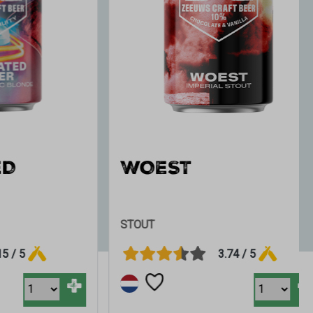
WOEST
STOUT
3.74 / 5
+
+