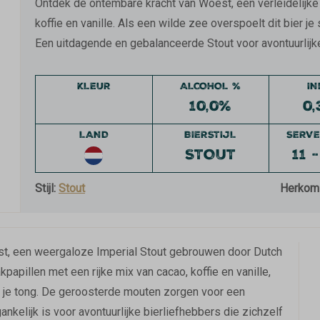
Ontdek de ontembare kracht van Woest, een verleidelijke 
koffie en vanille. Als een wilde zee overspoelt dit bier j
Een uitdagende en gebalanceerde Stout voor avontuurlijke
KLEUR
ALCOHOL %
I
10,0%
0,
LAND
BIERSTIJL
SERVE
STOUT
11 
Stijl:
Stout
Herkom
est, een weergaloze Imperial Stout gebrouwen door Dutch
apillen met een rijke mix van cacao, koffie en vanille,
je tong. De geroosterde mouten zorgen voor een
nkelijk is voor avontuurlijke bierliefhebbers die zichzelf