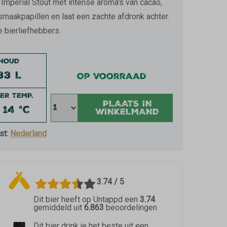
Imperial Stout met intense aroma's van cacao,
e smaakpapillen en laat een zachte afdronk achter.
 bierliefhebbers.
NHOUD
33 L
Op voorraad
ER TEMP.
PLAATS IN
- 14 °C
WINKELMAND
st:
Nederland
3.74 / 5
Dit bier heeft op Untappd een
3.74
gemiddeld uit
6.863
beoordelingen
Dit bier drink je het beste uit een