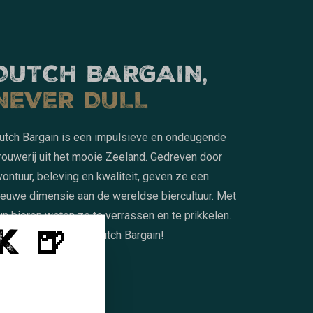
DUTCH BARGAIN,
NEVER DULL
utch Bargain is een impulsieve en ondeugende
rouwerij uit het mooie Zeeland. Gedreven door
vontuur, beleving en kwaliteit, geven ze een
ieuwe dimensie aan de wereldse biercultuur. Met
un bieren weten ze te verrassen en te prikkelen.
K 🍺
roef de passie van Dutch Bargain!
LEES MEER