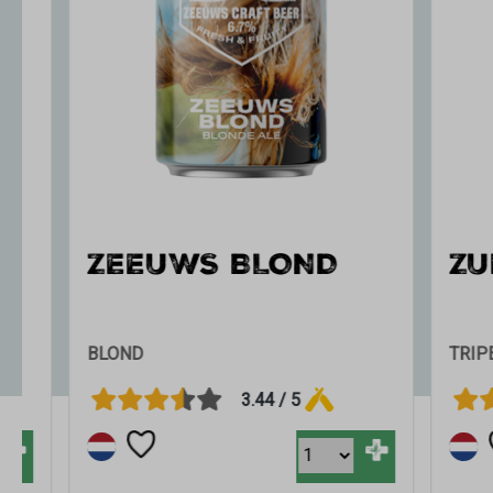
ZEEUWS BLOND
ZUID
BLOND
TRIPEL
3.44 / 5
+