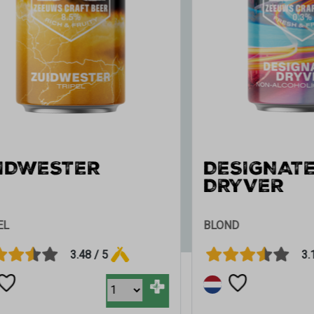
WESTER
DESIGNATED
DRYVER
BLOND
3.48 / 5
3.15 / 5
+