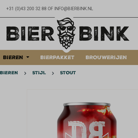
oekopdracht
Ga naar de hoofdnavigatie
+31 (0)43 200 32 88
OF
INFO@BIERBINK.NL
BIEREN
BIERPAKKET
BROUWERIJEN
BIEREN
STIJL
STOUT
Afbeeldingengalerij overslaan