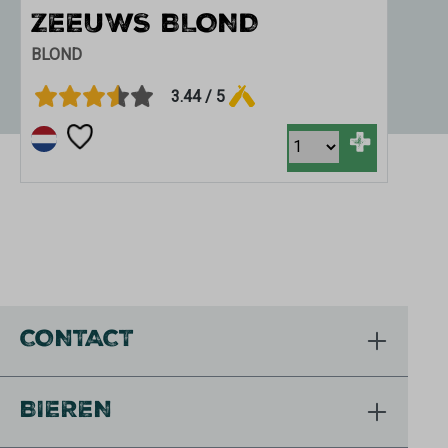
ZEEUWS BLOND
Z
BLOND
TRI
3.44 / 5
+
CONTACT
BIEREN