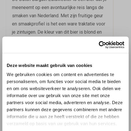
meeneemt op een avontuurlijke reis langs de
smaken van Nederland. Met zijn fruitige geur
en smaakprofiel is het een ware traktatie voor
je zintuigen. De kleur van dit bier is blond en
het wordt geserveerd in een elegant kelkglas.
Voor de optimale ervaring raden we aan om
het bier te serveren op een temperatuur
tussen 8 en 11 °C.
Deze website maakt gebruik van cookies
We gebruiken cookies om content en advertenties te
Met een alcoholgehalte van 8,50% en een EBU
personaliseren, om functies voor social media te bieden
en om ons websiteverkeer te analyseren. Ook delen we
van 34, is de Dutch Bargain Zuidwester een
informatie over uw gebruik van onze site met onze
bier dat zeker indruk zal maken. Dus waar
partners voor social media, adverteren en analyse. Deze
wacht je nog op? Bestel nu dit heerlijke bier bij
partners kunnen deze gegevens combineren met andere
BierBink en laat je verrassen door de unieke
informatie die u aan ze heeft verstrekt of die ze hebben
smaakervaring die dit bier te bieden heeft.
verzameld op basis van uw gebruik van hun services.
Meer over de bierstijl Tripel.