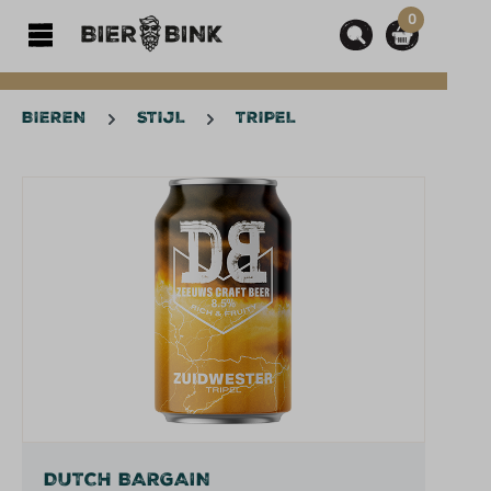
0
hoofdinhoud
BIEREN
STIJL
TRIPEL
Afbeeldingengalerij overslaan
DUTCH BARGAIN