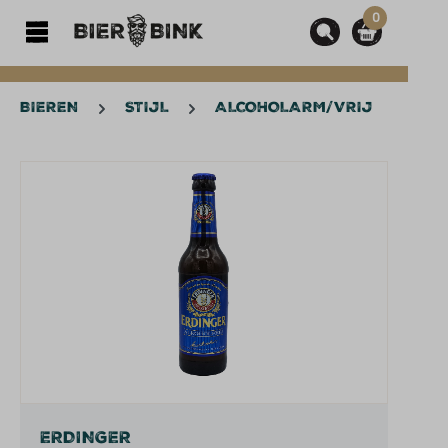
0
hoofdinhoud
BIEREN
STIJL
ALCOHOLARM/VRIJ
Afbeeldingengalerij overslaan
ERDINGER