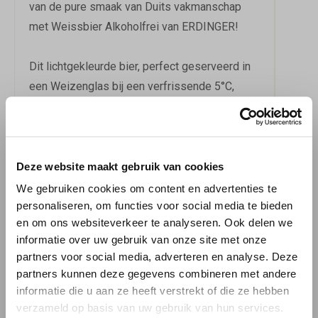
van de pure smaak van Duits vakmanschap
met Weissbier Alkoholfrei van ERDINGER!
Dit lichtgekleurde bier, perfect geserveerd in
een Weizenglas bij een verfrissende 5°C,
biedt een smaakprofiel van karamel met een
vleugje lichte bitterheid. Ideaal te combineren
met gerechten zoals kip, witvis, jonge kaas,
romige kaas en vette vis, maakt dit bier een
Deze website maakt gebruik van cookies
veelzijdige aanvulling op elke maaltijd. Bestel
We gebruiken cookies om content en advertenties te
nu bij 'BierBink' en laat je smaakpapillen
personaliseren, om functies voor social media te bieden
en om ons websiteverkeer te analyseren. Ook delen we
verwennen door de authentieke smaak van dit
informatie over uw gebruik van onze site met onze
heerlijke alcoholarme Weizenbier uit
partners voor social media, adverteren en analyse. Deze
Duitsland!
Meer over de bierstijl Weizen.
partners kunnen deze gegevens combineren met andere
informatie die u aan ze heeft verstrekt of die ze hebben
verzameld op basis van uw gebruik van hun services.
Erdinger Weissbier Alkoholfrei
Download
informatie