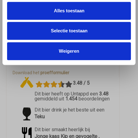
Bloonte Lieske? Bestel dit heerlijke bier
Alles toestaan
eenvoudig bij 'BierBink' en laat je verrassen
door de zachtheid en smaakvolle creatie van
Selectie toestaan
Köbbes.
Meer over de bierstijl Blond.
Weigeren
Köbbes Bloonte Lieske
Download
informatie
Download het
proefformulier
3.48 / 5
Dit bier heeft op Untappd een
3.48
gemiddeld uit
1.454
beoordelingen
Dit bier drink je het beste uit een
Teku
Dit bier smaakt heerlijk bij
Jonge kaas Kip en gevogelte ,