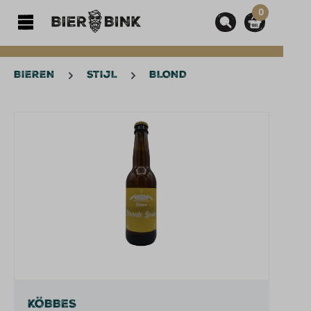
0
hoofdinhoud
BIEREN
STIJL
BLOND
Afbeeldingengalerij overslaan
KÖBBES