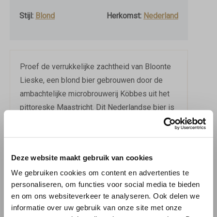
Stijl:
Blond
Herkomst:
Nederland
Proef de verrukkelijke zachtheid van Bloonte
Lieske, een blond bier gebrouwen door de
ambachtelijke microbrouwerij Köbbes uit het
pittoreske Maastricht. Dit Nederlandse bier is
een ware smaakbeleving, met zijn heldere
blonde kleur en verfijnde bierstijl. Het is de
perfecte keuze voor liefhebbers van lichtere
Deze website maakt gebruik van cookies
bieren met een subtiele smaak.
We gebruiken cookies om content en advertenties te
personaliseren, om functies voor social media te bieden
Bloonte Lieske is niet alleen een genot voor
en om ons websiteverkeer te analyseren. Ook delen we
de smaakpapillen, maar ook voor het oog.
informatie over uw gebruik van onze site met onze
Schenk dit bier in een elegant Teku glas en zie