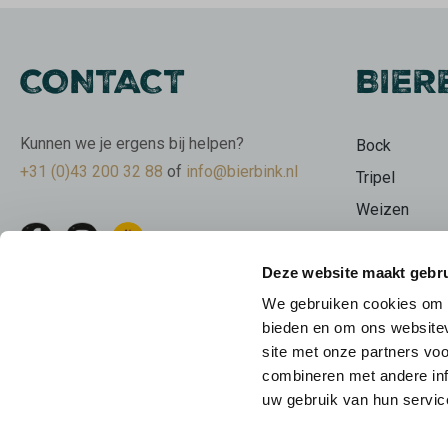
CONTACT
BIER
Kunnen we je ergens bij helpen?
Bock
+31 (0)43 200 32 88
of
info@bierbink.nl
Tripel
Weizen
Wit
Deze website maakt gebru
Stout
We gebruiken cookies om c
Bierpakkette
bieden en om ons websitev
Limburgse b
site met onze partners vo
Beer Geeks
combineren met andere inf
uw gebruik van hun servic