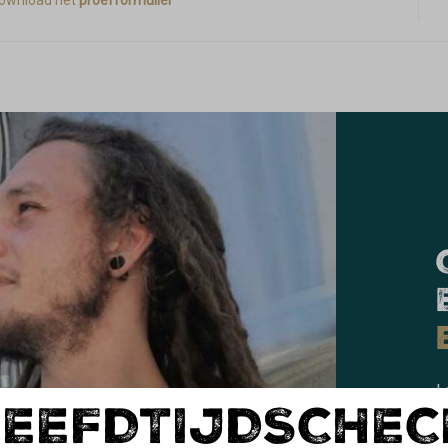
ownload het
proefformulier
L
LEEFDTIJDSCHEC
o
c