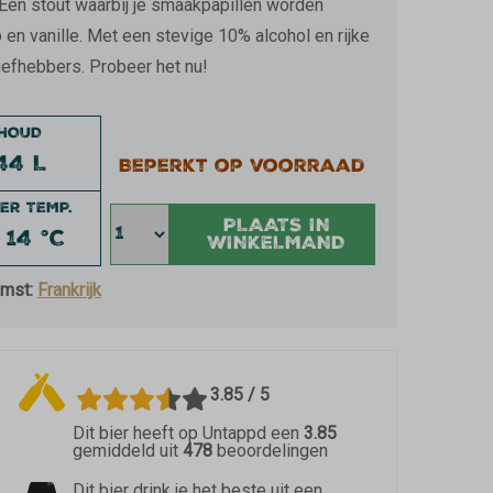
 Een stout waarbij je smaakpapillen worden
 en vanille. Met een stevige 10% alcohol en rijke
liefhebbers. Probeer het nu!
NHOUD
44 L
Beperkt op voorraad
ER TEMP.
PLAATS IN
- 14 °C
WINKELMAND
mst:
Frankrijk
3.85 / 5
Dit bier heeft op Untappd een
3.85
gemiddeld uit
478
beoordelingen
Dit bier drink je het beste uit een