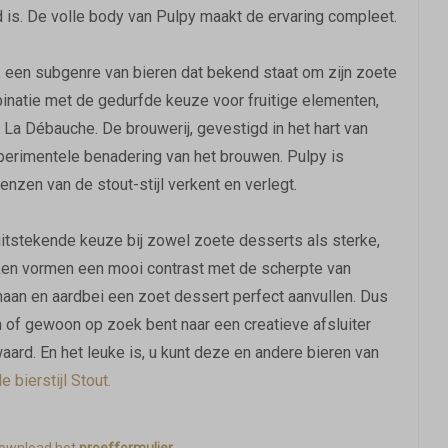
d is. De volle body van Pulpy maakt de ervaring compleet.
s, een subgenre van bieren dat bekend staat om zijn zoete
mbinatie met de gedurfde keuze voor fruitige elementen,
La Débauche. De brouwerij, gevestigd in het hart van
xperimentele benadering van het brouwen. Pulpy is
enzen van de stout-stijl verkent en verlegt.
uitstekende keuze bij zowel zoete desserts als sterke,
aken vormen een mooi contrast met de scherpte van
anaan en aardbei een zoet dessert perfect aanvullen. Dus
n of gewoon op zoek bent naar een creatieve afsluiter
aard. En het leuke is, u kunt deze en andere bieren van
 bierstijl Stout.