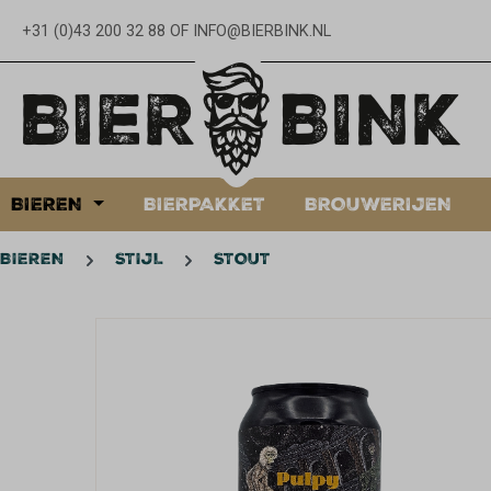
oekopdracht
Ga naar de hoofdnavigatie
+31 (0)43 200 32 88
OF
INFO@BIERBINK.NL
BIEREN
BIERPAKKET
BROUWERIJEN
BIEREN
STIJL
STOUT
Afbeeldingengalerij overslaan