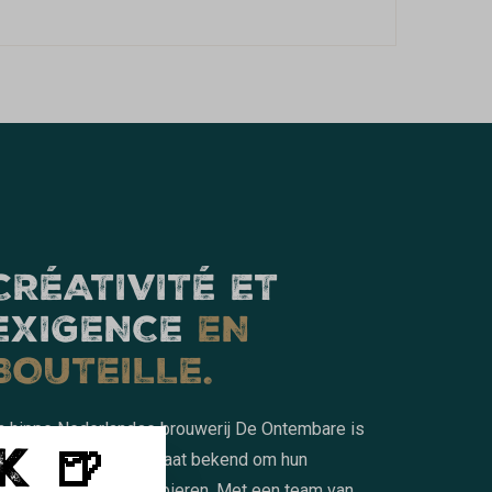
CRÉATIVITÉ ET
EXIGENCE
EN
BOUTEILLE.
a hippe Nederlandse brouwerij De Ontembare is
K 🍺
pgericht in 2015 en staat bekend om hun
reatieve en gedurfde bieren. Met een team van