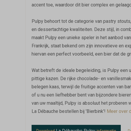
accent toe, waardoor dit bier complex en gelaag
Pulpy behoort tot de categorie van pastry stout
en dessertachtige kwaliteiten. Deze stijl, in co
maakt Pulpy een unieke speler in het aanbod van 
Frankrijk, staat bekend om zijn innovatieve en e
hiervan een perfect voorbeeld, een bier dat de gr
Wat betreft de ideale begeleiding, is Pulpy een 
pittige kazen. De rijke chocolade- en vanillesm
belegen kaas, terwijl de fruitige accenten van b
of u nu een liefhebber bent van bijzondere biere
van uw maaltijd, Pulpy is absoluut het proberen w
La Débauche bestellen bij 'Bierbink'!
Meer over de
La Débauche Pulpy