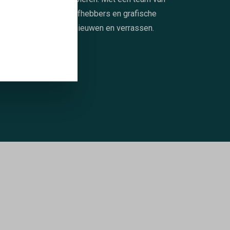
epassioneerde bierliefhebbers en grafische
alenten, blijven ze vernieuwen en verrassen.
LEES MEER