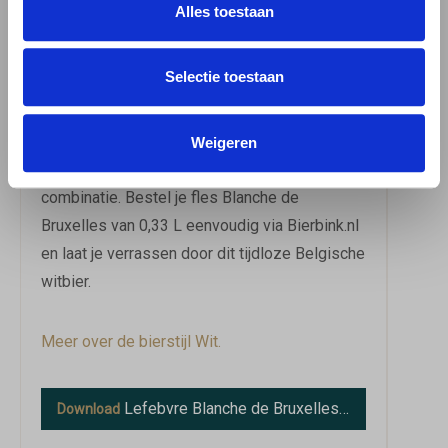
karakter en de verfijnde aroma's optimaal tot
Alles toestaan
hun recht komen. Dit witbier is een
uitstekende begeleider bij witvis en
Selectie toestaan
schelpdieren, waarbij de frisse citrusnoten de
delicate smaken van de zee prachtig
aanvullen. Ook bij jonge kaas en frisse
Weigeren
salades biedt het een verrassend mooie
combinatie. Bestel je fles Blanche de
Bruxelles van 0,33 L eenvoudig via Bierbink.nl
en laat je verrassen door dit tijdloze Belgische
witbier.
Meer over de bierstijl Wit.
Lefebvre Blanche de Bruxelles
Download
informatie