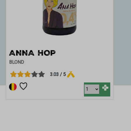
ANNA HOP
F
BLOND
BLO
3.03 / 5
+