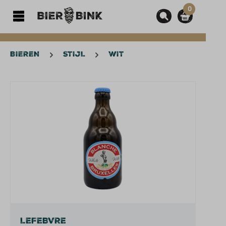
0
hoofdinhoud
BIEREN
STIJL
WIT
Afbeeldingengalerij overslaan
LEFEBVRE