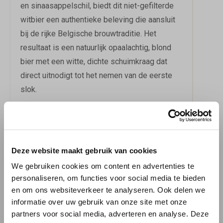
en sinaasappelschil, biedt dit niet-gefilterde
witbier een authentieke beleving die aansluit
bij de rijke Belgische brouwtraditie. Het
resultaat is een natuurlijk opaalachtig, blond
bier met een witte, dichte schuimkraag dat
direct uitnodigt tot het nemen van de eerste
slok.
EEN SMAAKSENSATIE
Het smaakprofiel van Blanche de Bruxelles is
Deze website maakt gebruik van cookies
uitgesproken en tegelijkertijd evenwichtig. De
We gebruiken cookies om content en advertenties te
neus onthult bloemige en fruitige tonen,
personaliseren, om functies voor social media te bieden
gevolgd door frisse citrus- en
en om ons websiteverkeer te analyseren. Ook delen we
sinaasappelaccenten die prachtig
informatie over uw gebruik van onze site met onze
samensmelten met de subtiele kruidigheid
partners voor social media, adverteren en analyse. Deze