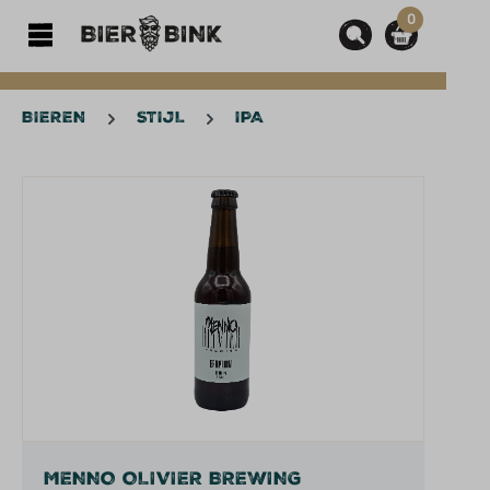
0
hoofdinhoud
BIEREN
STIJL
IPA
Afbeeldingengalerij overslaan
MENNO OLIVIER BREWING