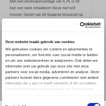
Met een alcoholpercentage van 9,7% is dit
bier een ware smaakbom die je niet wilt
missen. Geniet van dit Spaanse brouwsel op
een ideale serveertemperatuur van 8-11 °C en
laat je verrassen door de complexe en
uitdagende smaakprofielen die dit bier te
bieden heeft. Bestel Eruption nu bij 'BierBink'
Deze website maakt gebruik van cookies
en laat je smaakpapillen tot uitbarsting komen!
We gebruiken cookies om content en advertenties te
Meer over de bierstijl IPA.
personaliseren, om functies voor social media te bieden
en om ons websiteverkeer te analyseren. Ook delen we
informatie over uw gebruik van onze site met onze
Menno Olivier Brewing Eruption
Download
informatie
partners voor social media, adverteren en analyse. Deze
partners kunnen deze gegevens combineren met andere
informatie die u aan ze heeft verstrekt of die ze hebben
Download het
proefformulier
verzameld op basis van uw gebruik van hun services.
3.65 / 5
Dit bier heeft op Untappd een
3.65
Toestemmingsselectie
gemiddeld uit
1.209
beoordelingen