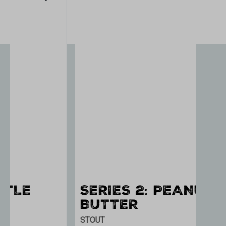
SERIES 2: PEANUT
UN
BUTTER
T
STOUT
STO