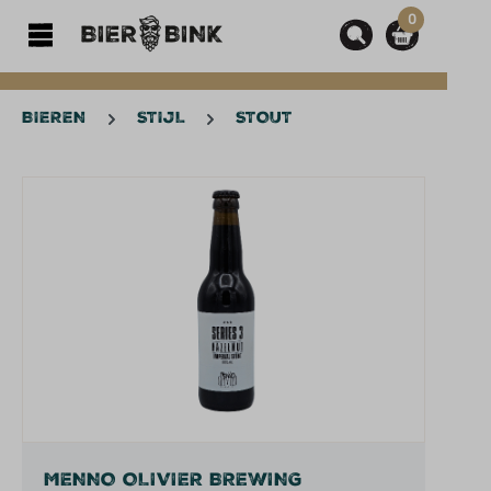
0
hoofdinhoud
BIEREN
STIJL
STOUT
Afbeeldingengalerij overslaan
MENNO OLIVIER BREWING