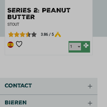
SERIES 2: PEANUT
UN
BUTTER
T
STOUT
STO
3.86 / 5
+
CONTACT
BIEREN