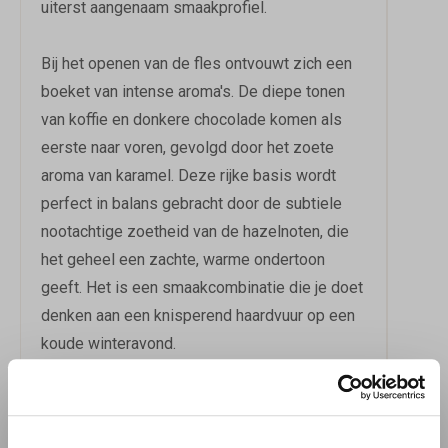
uiterst aangenaam smaakprofiel.
Bij het openen van de fles ontvouwt zich een
boeket van intense aroma's. De diepe tonen
van koffie en donkere chocolade komen als
eerste naar voren, gevolgd door het zoete
aroma van karamel. Deze rijke basis wordt
perfect in balans gebracht door de subtiele
nootachtige zoetheid van de hazelnoten, die
het geheel een zachte, warme ondertoon
geeft. Het is een smaakcombinatie die je doet
denken aan een knisperend haardvuur op een
koude winteravond.
Maar de Series 3: Hazelnut is niet alleen een
genot om te drinken, het is ook een