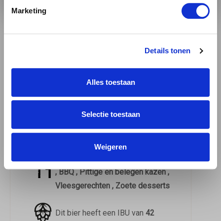
Marketing
Download het
proefformulier
3.87 / 5
Details tonen
Dit bier heeft op Untappd een
3.87
gemiddeld uit
516
beoordelingen
Alles toestaan
Dit bier drink je het beste uit een
Teku
Selectie toestaan
Het smaakprofiel van dit bier
Chocolade Geroosterde mout ,
Karamel , Koffie , Nootachtig , Toffee
Weigeren
Dit bier smaakt heerlijk bij
, BBQ , Pittige en belegen kazen ,
Vleesgerechten , Zoete desserts
Dit bier heeft een IBU van
42