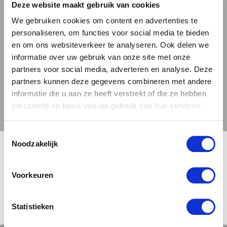
uitstekende metgezel bij een verscheidenheid
Deze website maakt gebruik van cookies
aan gerechten. Het past perfect bij een
We gebruiken cookies om content en advertenties te
sappige BBQ, hartige vleesgerechten en
personaliseren, om functies voor social media te bieden
en om ons websiteverkeer te analyseren. Ook delen we
pittige en belegen kazen. En voor de
informatie over uw gebruik van onze site met onze
zoetekauw is het een geweldige aanvulling op
partners voor social media, adverteren en analyse. Deze
zoete desserts, waarbij de smaken van
partners kunnen deze gegevens combineren met andere
chocolade, karamel en toffee prachtig naar
informatie die u aan ze heeft verstrekt of die ze hebben
voren komen. Het is een bier om rustig van te
verzameld op basis van uw gebruik van hun services.
genieten, een echte 'slow sipper'. Dus neem
de tijd, ga lekker zitten en laat je meevoeren
Toestemmingsselectie
🍺 LEEFDTIJDSCHECK 🍺
Noodzakelijk
door de rijke wereld van de Series 3: Hazelnut.
Deze en andere bieren van Menno Olivier
Je moet 18 jaar of ouder zijn om deze site te bezoeken.
Brewing zijn te bestellen bij ons, 'Bierbink'.
Voorkeuren
Meer over de bierstijl Stout.
JA, IK BEN 18 JAAR OF OUDER
NEE
Statistieken
Menno Olivier Brewing Series 3: Hazelnut
Download
info