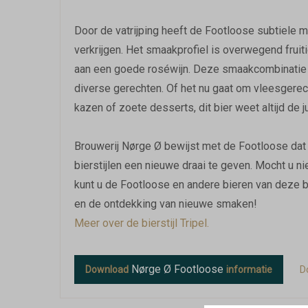
Door de vatrijping heeft de Footloose subtiele m
verkrijgen. Het smaakprofiel is overwegend fruit
aan een goede roséwijn. Deze smaakcombinatie 
diverse gerechten. Of het nu gaat om vleesgerech
kazen of zoete desserts, dit bier weet altijd de j
Brouwerij Nørge Ø bewijst met de Footloose dat z
bierstijlen een nieuwe draai te geven. Mocht u ni
kunt u de Footloose en andere bieren van deze bro
en de ontdekking van nieuwe smaken!
Meer over de bierstijl Tripel.
Nørge Ø Footloose
Download
informatie
D