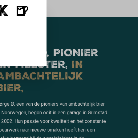
K 🍺
NØRGE Ø, PIONIER
EN MEESTER,
IN
AMBACHTELIJK
BIER,
ørge Ø, een van de pioniers van ambachtelijk bier
n Noorwegen, begon ooit in een garage in Grimstad
n 2002. Hun passie voor kwaliteit en het constante
peurwerk naar nieuwe smaken heeft hen een