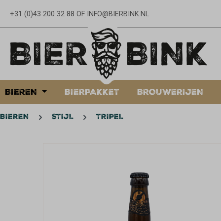
oekopdracht
Ga naar de hoofdnavigatie
+31 (0)43 200 32 88
OF
INFO@BIERBINK.NL
BIEREN
BIERPAKKET
BROUWERIJEN
BIEREN
STIJL
TRIPEL
Afbeeldingengalerij overslaan