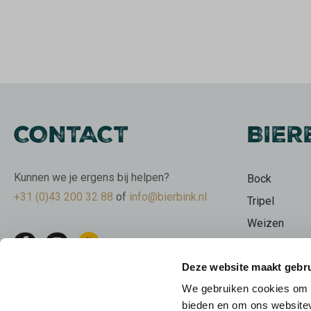
CONTACT
BIER
Kunnen we je ergens bij helpen?
Bock
+31 (0)43 200 32 88
of
info@bierbink.nl
Tripel
Weizen
Wit
Deze website maakt gebru
Stout
We gebruiken cookies om c
Bierpakkette
bieden en om ons websitev