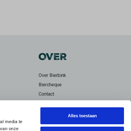
OVER
Over Bierbink
Biercheque
Contact
Bierpraat
Alles toestaan
al media te
 van onze