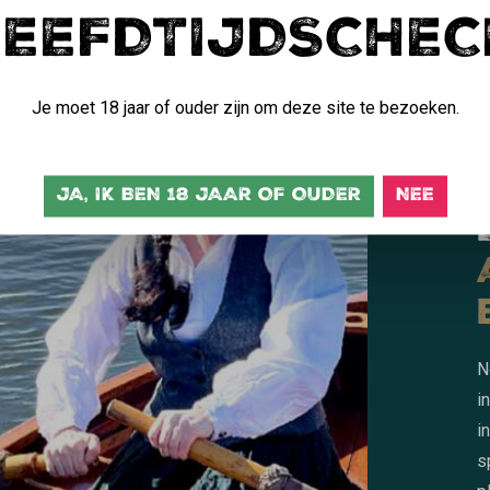
LEEFDTIJDSCHEC
Je moet 18 jaar of ouder zijn om deze site te bezoeken.
JA, IK BEN 18 JAAR OF OUDER
NEE
N
i
i
s