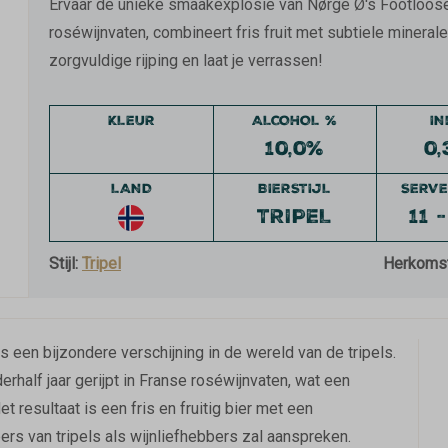
Ervaar de unieke smaakexplosie van Nørge Ø's Footloose! 
roséwijnvaten, combineert fris fruit met subtiele mineral
zorgvuldige rijping en laat je verrassen!
KLEUR
ALCOHOL %
I
10,0%
0,
LAND
BIERSTIJL
SERVE
TRIPEL
11 
Stijl:
Tripel
Herkoms
een bijzondere verschijning in de wereld van de tripels.
erhalf jaar gerijpt in Franse roséwijnvaten, wat een
t resultaat is een fris en fruitig bier met een
rs van tripels als wijnliefhebbers zal aanspreken.