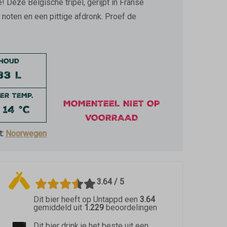
Deze Belgische tripel, gerijpt in Franse
e noten en een pittige afdronk. Proef de
NHOUD
33 L
ER TEMP.
MOMENTEEL NIET OP
- 14 °C
VOORRAAD
t:
Noorwegen
3.64 / 5
Dit bier heeft op Untappd een
3.64
gemiddeld uit
1.229
beoordelingen
Dit bier drink je het beste uit een