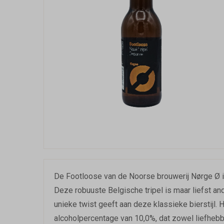
De Footloose van de Noorse brouwerij Nørge Ø is 
Deze robuuste Belgische tripel is maar liefst and
unieke twist geeft aan deze klassieke bierstijl. He
alcoholpercentage van 10,0%, dat zowel liefhebbe