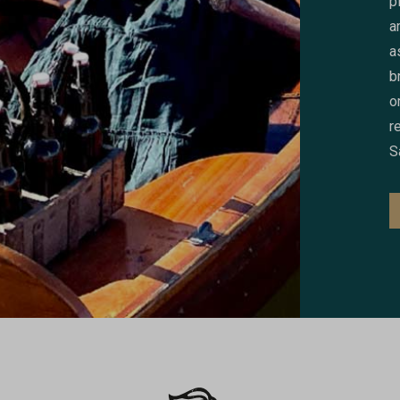
p
a
a
b
o
r
S