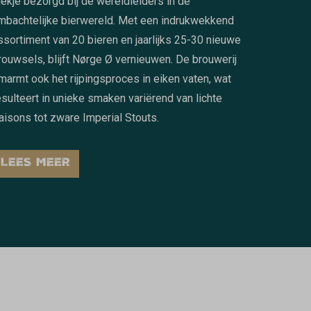
lekje bezorgd bij de wereldleiders in de
mbachtelijke bierwereld. Met een indrukwekkend
ssortiment van 20 bieren en jaarlijks 25-30 nieuwe
rouwsels, blijft Nørge Ø vernieuwen. De brouwerij
marmt ook het rijpingsproces in eiken vaten, wat
esulteert in unieke smaken variërend van lichte
aisons tot zware Imperial Stouts.
LEES MEER