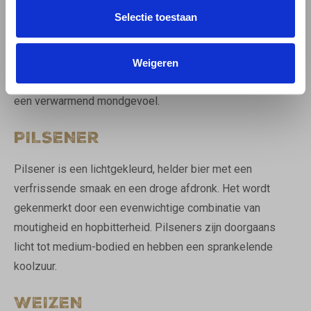
Selectie toestaan
Quadrupel is een Belgische bierstijl met een hoog
alcoholgehalte en een rijke, complexe smaak. Het biedt
tonen van donker fruit, karamel, kruiden en soms een
Weigeren
vleugje chocolade. Quadrupels hebben een volle body en
een verwarmend mondgevoel.
PILSENER
Pilsener is een lichtgekleurd, helder bier met een
verfrissende smaak en een droge afdronk. Het wordt
gekenmerkt door een evenwichtige combinatie van
moutigheid en hopbitterheid. Pilseners zijn doorgaans
licht tot medium-bodied en hebben een sprankelende
koolzuur.
WEIZEN