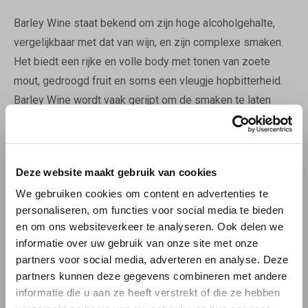
Barley Wine staat bekend om zijn hoge alcoholgehalte,
vergelijkbaar met dat van wijn, en zijn complexe smaken.
Het biedt een rijke en volle body met tonen van zoete
mout, gedroogd fruit en soms een vleugje hopbitterheid.
Barley Wine wordt vaak gerijpt om de smaken te laten
ontwikkelen en verfijnen.
BLOND
Deze website maakt gebruik van cookies
Blond bier is licht van kleur en heeft een verfrissende
We gebruiken cookies om content en advertenties te
smaak. Het biedt een evenwichtige combinatie van
personaliseren, om functies voor social media te bieden
moutige zoetheid en subtiele hopbitterheid. Blond bier is
en om ons websiteverkeer te analyseren. Ook delen we
informatie over uw gebruik van onze site met onze
doorgaans licht tot medium-bodied en heeft vaak tonen
partners voor social media, adverteren en analyse. Deze
van fruitigheid en lichte kruiden.
partners kunnen deze gegevens combineren met andere
informatie die u aan ze heeft verstrekt of die ze hebben
DONKER