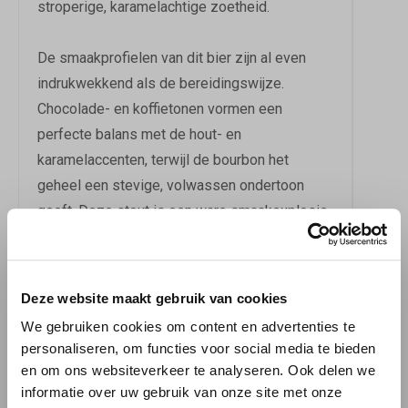
stroperige, karamelachtige zoetheid.
De smaakprofielen van dit bier zijn al even
indrukwekkend als de bereidingswijze.
Chocolade- en koffietonen vormen een
perfecte balans met de hout- en
karamelaccenten, terwijl de bourbon het
geheel een stevige, volwassen ondertoon
geeft. Deze stout is een ware smaakexplosie,
die het best tot zijn recht komt bij de juiste
gerechten. Denk hierbij aan vleesgerechten,
pittige en belegen kazen, gekruide gerechten
Deze website maakt gebruik van cookies
en zoete desserts.
We gebruiken cookies om content en advertenties te
personaliseren, om functies voor social media te bieden
De bieren van Ritual Lab zijn bij ons te
en om ons websiteverkeer te analyseren. Ook delen we
bestellen via 'Bierbink'. Met de Papanero –
informatie over uw gebruik van onze site met onze