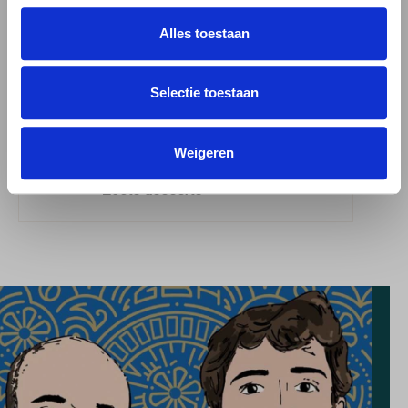
Alles toestaan
Het smaakprofiel van dit bier
Bourbon Chocolade , Hout , Karamel ,
Koffie
Selectie toestaan
Dit bier smaakt heerlijk bij
, Gekruide gerechten , Pittige en
Weigeren
belegen kazen , Vleesgerechten ,
Zoete desserts