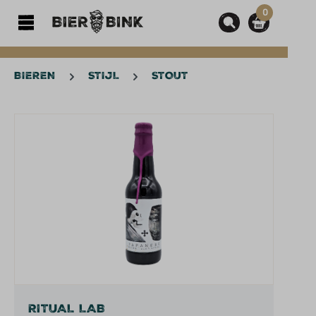
0
hoofdinhoud
BIEREN
STIJL
STOUT
Afbeeldingengalerij overslaan
RITUAL LAB