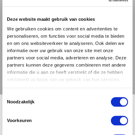
Deze dubbel drooggehopte westkust IPA is
Deze website maakt gebruik van cookies
een waar genot voor de smaakpapillen. Met
We gebruiken cookies om content en advertenties te
een solide alcoholpercentage van 7,2% is
personaliseren, om functies voor social media te bieden
deze IPA zowel krachtig als verfrissend. De
en om ons websiteverkeer te analyseren. Ook delen we
bier is opgebouwd rond een selectie van de
informatie over uw gebruik van onze site met onze
partners voor social media, adverteren en analyse. Deze
fijnste hopsoorten: Simcoe, Mosaic, Idaho 7
partners kunnen deze gegevens combineren met andere
en Waimea. Deze combinatie resulteert in een
informatie die u aan ze heeft verstrekt of die ze hebben
complexe, maar uitgebalanceerde
verzameld op basis van uw gebruik van hun services.
smaakervaring. De kurkdroge afdronk zorgt
voor een dorstlessende sensatie, terwijl de
Toestemmingsselectie
plakkerige textuur de fruitige aroma's van
🍺 LEEFDTIJDSCHECK 🍺
Noodzakelijk
grapefruit en mango perfect vasthoudt. De hint
Je moet 18 jaar of ouder zijn om deze site te bezoeken.
van dennenbitterheid voegt een aangename
Voorkeuren
aardsheid toe, die perfect samengaat met de
subtiele toon van kush.