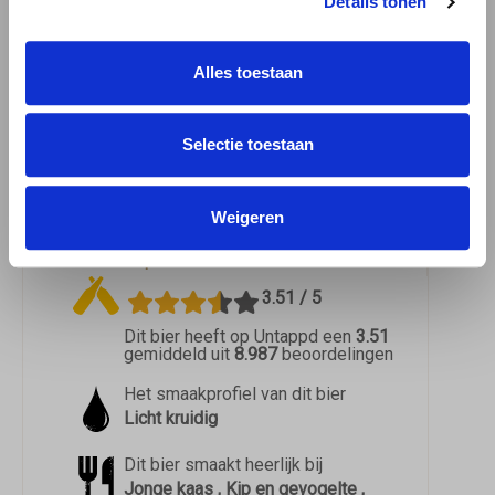
Details tonen
jezelf onder in de wereld van Belgisch bier
met Triporteur Nipple - een bier dat zowel
Alles toestaan
intrigeert als bevredigt.
Meer over de bierstijl
Tripel.
Selectie toestaan
Triporteur Nipple
Download
informatie
Weigeren
Download het
proefformulier
3.51 / 5
Dit bier heeft op Untappd een
3.51
gemiddeld uit
8.987
beoordelingen
Het smaakprofiel van dit bier
Licht kruidig
Dit bier smaakt heerlijk bij
Jonge kaas , Kip en gevogelte ,