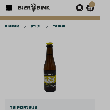
0
hoofdinhoud
BIEREN
STIJL
TRIPEL
Afbeeldingengalerij overslaan
TRIPORTEUR