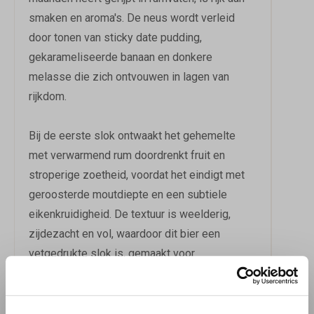
smaken en aroma's. De neus wordt verleid
door tonen van sticky date pudding,
gekarameliseerde banaan en donkere
melasse die zich ontvouwen in lagen van
rijkdom.
Bij de eerste slok ontwaakt het gehemelte
met verwarmend rum doordrenkt fruit en
stroperige zoetheid, voordat het eindigt met
geroosterde moutdiepte en een subtiele
eikenkruidigheid. De textuur is weelderig,
zijdezacht en vol, waardoor dit bier een
vetgedrukte slok is, gemaakt voor
verwenmomenten en eilanddromen. Met een
alcoholpercentage van 11,3% is het een
krachtig bier, perfect voor diegenen die op