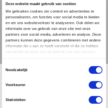
Deze website maakt gebruik van cookies
zoek zijn naar iets bijzonders.
We gebruiken cookies om content en advertenties te
personaliseren, om functies voor social media te bieden
Deze Imperial Stout is bijzonder veelzijdig als
en om ons websiteverkeer te analyseren. Ook delen we
het gaat om foodpairing. Het is heerlijk bij een
informatie over uw gebruik van onze site met onze
BBQ, vleesgerechten en pittige en belegen
partners voor social media, adverteren en analyse. Deze
kazen. Maar ook bij zoete desserts komt de
partners kunnen deze gegevens combineren met andere
informatie die u aan ze heeft verstrekt of die ze hebben
combinatie van karamel, banaan en toffee
verzameld op basis van uw gebruik van hun services.
smaken in dit bier mooi naar voren. De bieren
van Two Chefs Brewing zijn te bestellen bij
Toestemmingsselectie
'Bierbink', dus aarzel niet om deze unieke
🍺 LEEFDTIJDSCHECK 🍺
Noodzakelijk
Stout eens te proberen.
Meer over de bierstijl
Je moet 18 jaar of ouder zijn om deze site te bezoeken.
Stout.
Voorkeuren
Two Chefs Brewing Banana & Rum Barrel Aged Imperial Stout
Download
JA, IK BEN 18 JAAR OF OUDER
NEE
Statistieken