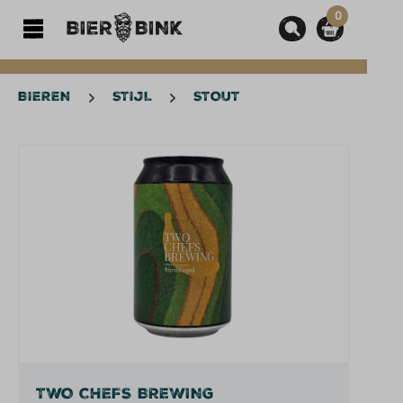
0
hoofdinhoud
BIEREN
STIJL
STOUT
Afbeeldingengalerij overslaan
TWO CHEFS BREWING