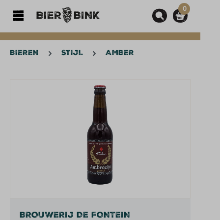
0
hoofdinhoud
BIEREN
STIJL
AMBER
Afbeeldingengalerij overslaan
BROUWERIJ DE FONTEIN