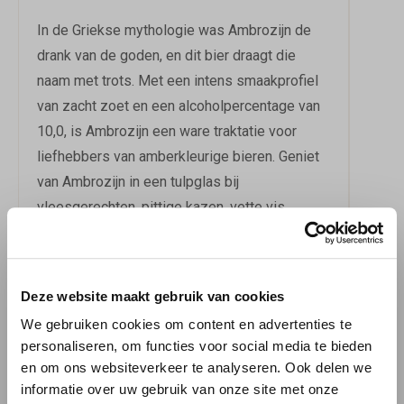
In de Griekse mythologie was Ambrozijn de
drank van de goden, en dit bier draagt die
naam met trots. Met een intens smaakprofiel
van zacht zoet en een alcoholpercentage van
10,0, is Ambrozijn een ware traktatie voor
liefhebbers van amberkleurige bieren. Geniet
van Ambrozijn in een tulpglas bij
vleesgerechten, pittige kazen, vette vis,
gekruide gerechten en zoete desserts. Bestel
dit goddelijke bier bij 'BierBink' en ontdek de
zoete redevoeringen van Ambrosius in elke
Deze website maakt gebruik van cookies
slok. Cheers!
Meer over de bierstijl Amber.
We gebruiken cookies om content en advertenties te
personaliseren, om functies voor social media te bieden
Brouwerij de Fontein Ambrozijn
en om ons websiteverkeer te analyseren. Ook delen we
Download
informatie
informatie over uw gebruik van onze site met onze