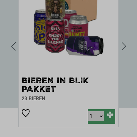
IK
BOKBIER
3.39 / 5
+
+