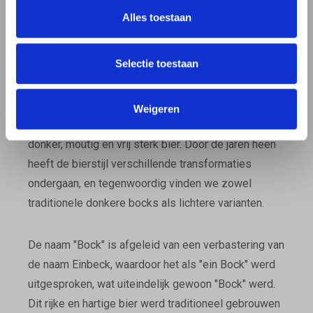
Alles toestaan
GESCHIEDENIS EN
Selectie toestaan
OORSPRONG
Bockbier vindt zijn oorsprong in het Duitse stadje
Weigeren
Einbeck in de 14e eeuw en was oorspronkelijk een
donker, moutig en vrij sterk bier. Door de jaren heen
heeft de bierstijl verschillende transformaties
ondergaan, en tegenwoordig vinden we zowel
traditionele donkere bocks als lichtere varianten.
De naam "Bock" is afgeleid van een verbastering van
de naam Einbeck, waardoor het als "ein Bock" werd
uitgesproken, wat uiteindelijk gewoon "Bock" werd.
Dit rijke en hartige bier werd traditioneel gebrouwen