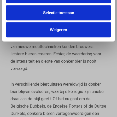
OORSPRONG
Selectie toestaan
Donker bier, gekenmerkt door zijn diepe kleur en
rijke smaken, heeft een lange en gevarieerde
Weigeren
geschiedenis. Oorspronkelijk werden de meeste
bieren donker gebrouwen, maar met de ontwikkeling
van nieuwe mouttechnieken konden brouwers
lichtere bieren creëren. Echter, de waardering voor
de intensiteit en diepte van donker bier is nooit
vervaagd.
In verschillende bierculturen wereldwijd is donker
bier blijven evolueren, waarbij elke regio zijn unieke
draai aan de stijl geeft. Of het nu gaat om de
Belgische Dubbels, de Engelse Porters of de Duitse
Dunkels, donkere bieren vertegenwoordigen een