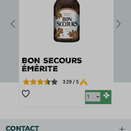
N
BON SECOURS
I
ÉMÉRITE
3.29 / 5
+
+
CONTACT