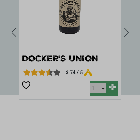
DOCKER'S UNION
D
3.74 / 5
+
+