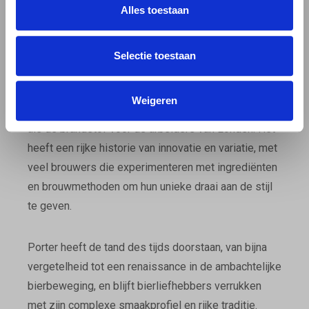
Alles toestaan
Porter, een bierstijl met diepe wortels in het 18e-
eeuwse Londen, was eens het favoriete brouwsel
van havenarbeiders, vandaar de naam ‘Porter’. Het
Selectie toestaan
werd gewaardeerd om zijn krachtige smaken en
hoge voedingswaarde. Dit bier speelde een centrale
Weigeren
rol in de industriële revolutie en werd beschouwd
als de brandstof voor de arbeiders van Londen. Het
heeft een rijke historie van innovatie en variatie, met
veel brouwers die experimenteren met ingrediënten
en brouwmethoden om hun unieke draai aan de stijl
te geven.
Porter heeft de tand des tijds doorstaan, van bijna
vergetelheid tot een renaissance in de ambachtelijke
bierbeweging, en blijft bierliefhebbers verrukken
met zijn complexe smaakprofiel en rijke traditie.