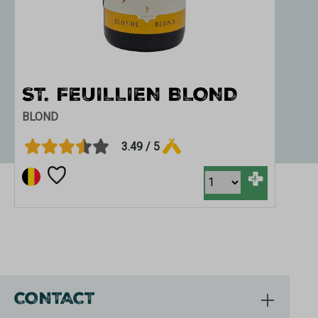
ST. FEUILLIEN BLOND
ST
BLOND
DUB
3.49 / 5
+
CONTACT