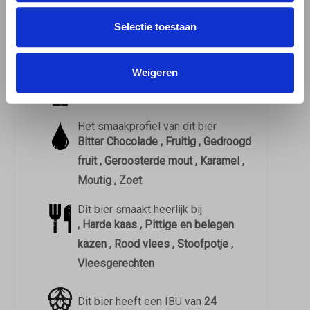
3.51 / 5
Selectie toestaan
Dit bier heeft op Untappd een
3.51
gemiddeld uit
29.356
beoordelingen
Weigeren
Dit bier drink je het beste uit een
Kelkglas
Het smaakprofiel van dit bier
Bitter Chocolade , Fruitig , Gedroogd
fruit , Geroosterde mout , Karamel ,
Moutig , Zoet
Dit bier smaakt heerlijk bij
, Harde kaas , Pittige en belegen
kazen , Rood vlees , Stoofpotje ,
Vleesgerechten
Dit bier heeft een IBU van
24