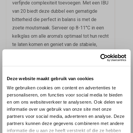
verfijnde complexiteit toevoegen. Met een IBU
van 20 biedt deze dubbel een gematigde
bitterheid die perfect in balans is met de
zoete moutsmaak. Serveer op 8-11°C in een
kelkglas om alle aroma's optimaal tot hun recht
te laten komen en geniet van de stabiele,
beige schuimkraag.
DE PERFECTE
BEGELEIDER BIJ
Deze website maakt gebruik van cookies
HARTIGE GERECHTEN
We gebruiken cookies om content en advertenties te
personaliseren, om functies voor social media te bieden
St. Feuillien Bruin is een culinaire revelatie die
en om ons websiteverkeer te analyseren. Ook delen we
informatie over uw gebruik van onze site met onze
uitblinkt bij stoofpotjes, rood vlees en pittige,
partners voor social media, adverteren en analyse. Deze
belegen kazen. De rijke smaakstructuur
partners kunnen deze gegevens combineren met andere
complementeert perfect de intense smaken
informatie die u aan ze heeft verstrekt of die ze hebben