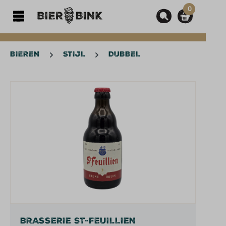
0
hoofdinhoud
BIEREN
STIJL
DUBBEL
Afbeeldingengalerij overslaan
BRASSERIE ST-FEUILLIEN