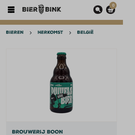
0
hoofdinhoud
BIEREN
HERKOMST
BELGIË
Afbeeldingengalerij overslaan
BROUWERIJ BOON