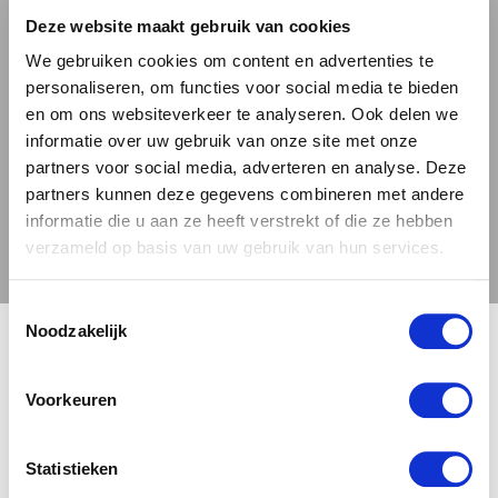
begeleider van verschillende gerechten. Het
Deze website maakt gebruik van cookies
past perfect bij vleesgerechten, gekruide
We gebruiken cookies om content en advertenties te
maaltijden en pittige en belegen kazen. Maar
personaliseren, om functies voor social media te bieden
ook bij zoete desserts kan dit bier verrassend
en om ons websiteverkeer te analyseren. Ook delen we
uit de hoek komen, waarbij de lichte zurigheid
informatie over uw gebruik van onze site met onze
een mooi contrast biedt met de zoetheid van
partners voor social media, adverteren en analyse. Deze
het dessert. Bieren van Brouwerij Boon zijn te
partners kunnen deze gegevens combineren met andere
informatie die u aan ze heeft verstrekt of die ze hebben
bestellen bij Bierbink, dus mis deze kans niet
verzameld op basis van uw gebruik van hun services.
om dit bijzondere bier te proeven!
Meer over
de bierstijl Wild Ale.
Toestemmingsselectie
🍺 LEEFDTIJDSCHECK 🍺
Noodzakelijk
Brouwerij Boon Duivelsbier Wild
Download
informatie
Je moet 18 jaar of ouder zijn om deze site te bezoeken.
Voorkeuren
Download het
proefformulier
JA, IK BEN 18 JAAR OF OUDER
NEE
3.35 / 5
Statistieken