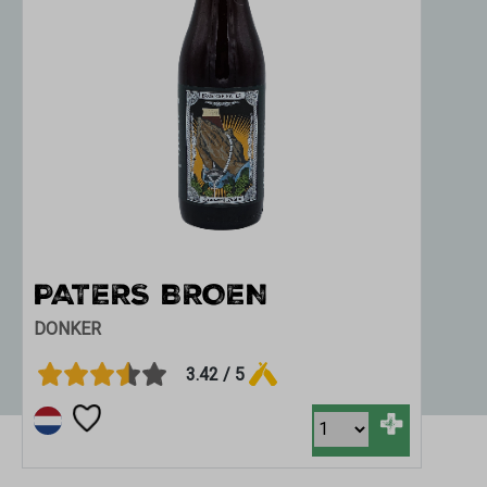
PATERS BROEN
R
B
DONKER
BLO
3.42 / 5
+