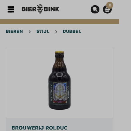
0
hoofdinhoud
BIEREN
STIJL
DUBBEL
Afbeeldingengalerij overslaan
BROUWERIJ ROLDUC